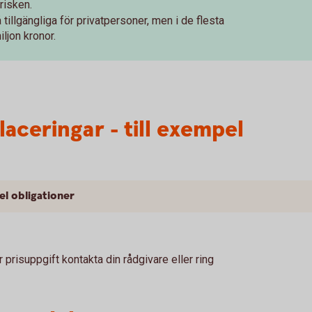
trisken.
 tillgängliga för privatpersoner, men i de flesta
ljon kronor.
laceringar - till exempel
l obligationer
prisuppgift kontakta din rådgivare eller ring