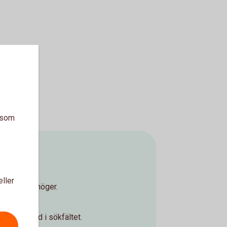
a som
år app
eller
st upp till höger.
era.
igationsfond i sökfältet.