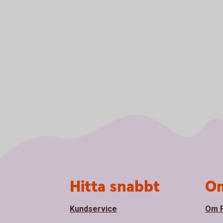
Sidfot
Hitta snabbt
Om
Kundservice
Om F