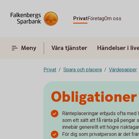
Privat
Företag
Om oss
Meny
Våra tjänster
Händelser i liv
Privat
Spara och placera
Värdepapper
Obligationer
Ränteplaceringar erbjuds ofta med l
som ett sätt att få ränta på pengar
innebär generellt ett högre risktaga
För dig som privatperson är det fr