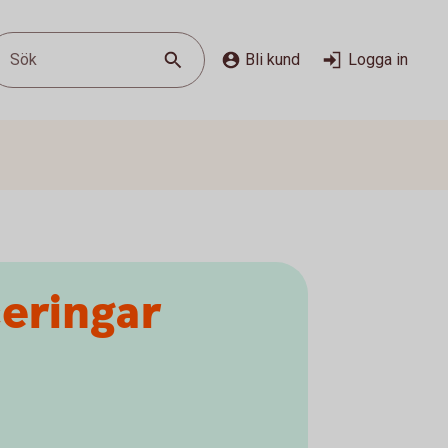
Sök
Bli kund
Logga in
ceringar