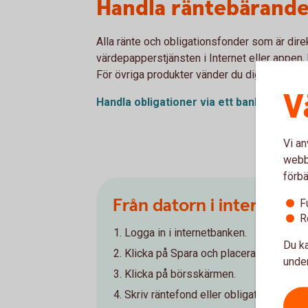
Handla räntebärande
Alla ränte och obligationsfonder som är direk
värdepapperstjänsten i Internet eller appen, 
För övriga produkter vänder du dig till ditt ko
V
Handla obligationer via ett
bankkontor
Vi an
webbp
förbä
Från datorn i internetb
F
R
Logga in i internetbanken.
Du ka
Klicka på Spara och placera.
under
Klicka på börsskärmen.
Skriv räntefond eller obligationsfond i 