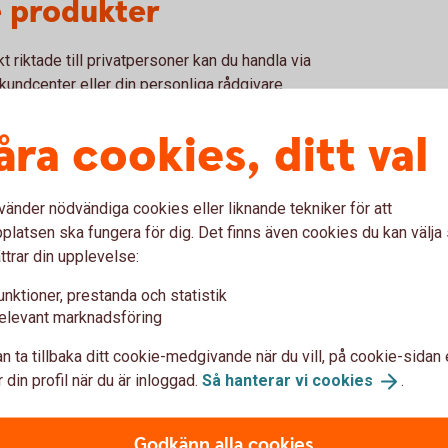
 produkter
t riktade till privatpersoner kan du handla via
kundcenter eller din personliga rådgivare.
ntor.
åra cookies, ditt val
vänder nödvändiga cookies eller liknande tekniker för att
latsen ska fungera för dig. Det finns även cookies du kan välj
ttrar din upplevelse:
anken
Från mobilen i v
unktioner, prestanda och statistik
elevant marknadsföring
Logga in i appen.
n ta tillbaka ditt cookie-medgivande när du vill, på cookie-sidan 
Klicka på 3 strecken läng
 din profil när du är inloggad.
Så hanterar vi
cookies
.
Klicka på Spara och plac
sökfältet.
Skriv räntefond eller obl
Godkänn alla cookies