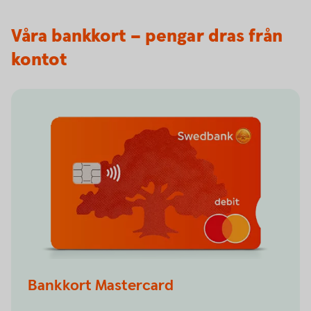
Våra bankkort – pengar dras från
kontot
Bankkort Mastercard