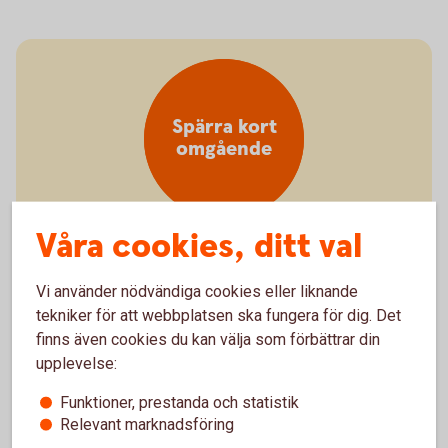
Spärra kort
omgående
Våra cookies, ditt val
Borttappat eller stulet kort?
Vi använder nödvändiga cookies eller liknande
tekniker för att webbplatsen ska fungera för dig. Det
Spärra kort - så gör
du
finns även cookies du kan välja som förbättrar din
upplevelse:
Funktioner, prestanda och statistik
Relevant marknadsföring