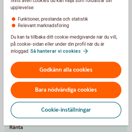
finns även cookies du kan välja som förbättrar din
regelbunden inkomst, som inte är bidrag,
upplevelse:
studiemedel eller liknande. Det ska finnas utrymme
i din ekonomi att betala kostnaderna som är
Funktioner, prestanda och statistik
förknippade med lånet. Du får inte ha några
Relevant marknadsföring
betalningsanmärkningar.
Du kan ta tillbaka ditt cookie-medgivande när du vill,
på cookie-sidan eller under din profil när du är
Vad får jag för ränta?
inloggad.
Så hanterar vi
cookies
.
Räntan är rörlig och mellan 5,95 - 16,09 % (senaste
ränteändring 2025-10-03) och sätts individuellt
Godkänn alla cookies
efter dina ekonomiska förutsättningar.
Bara nödvändiga cookies
Cookie-inställningar
Pris och ränta Privatlån
Ränta