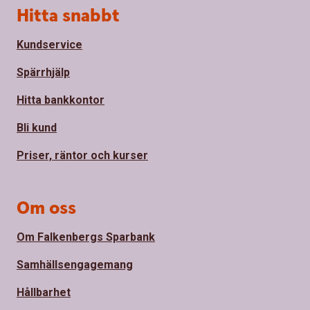
Sidfot
Hitta snabbt
Kundservice
Spärrhjälp
Hitta bankkontor
Bli kund
Priser, räntor och kurser
Om oss
Om Falkenbergs Sparbank
Samhällsengagemang
Hållbarhet