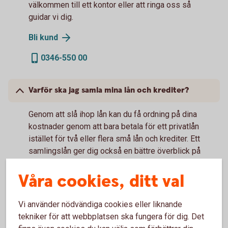
välkommen till ett kontor eller att ringa oss så
guidar vi dig.
Bli
kund
0346-550 00
Varför ska jag samla mina lån och krediter?
Genom att slå ihop lån kan du få ordning på dina
kostnader genom att bara betala för ett privatlån
istället för två eller flera små lån och krediter. Ett
samlingslån ger dig också en bättre överblick på
dina utgifter varje månad.
Våra cookies, ditt val
Vad krävs för att jag ska få låna?
Vi använder nödvändiga cookies eller liknande
tekniker för att webbplatsen ska fungera för dig. Det
För att få låna ska du vara 18 år och ha en