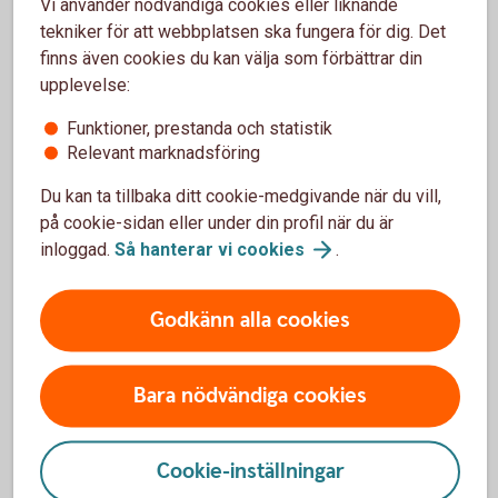
Behöver du hjälp med Swish?
Vi använder nödvändiga cookies eller liknande
tekniker för att webbplatsen ska fungera för dig. Det
Har du frågor om Swish är du välkommen att ringa
finns även cookies du kan välja som förbättrar din
oss.
upplevelse:
Funktioner, prestanda och statistik
Ring 0771-97 75 12
Relevant marknadsföring
Du kan ta tillbaka ditt cookie-medgivande när du vill,
på cookie-sidan eller under din profil när du är
inloggad.
Så hanterar vi
cookies
.
Villkor Swish
Godkänn alla cookies
Här hittar du villkoren för Swish.
Villkor Swish (pdf)
Bara nödvändiga cookies
Cookie-inställningar