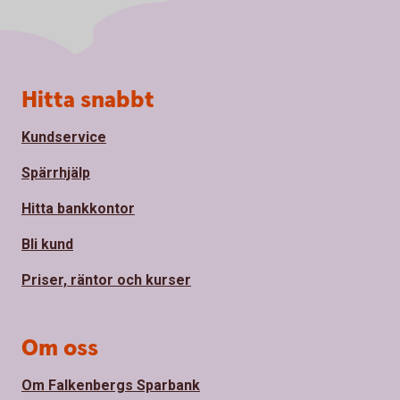
Sidfot
Hitta snabbt
Kundservice
Spärrhjälp
Hitta bankkontor
Bli kund
Priser, räntor och kurser
Om oss
Om Falkenbergs Sparbank