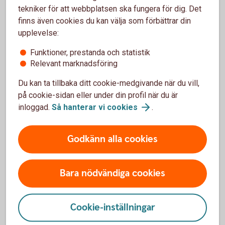
webbplatser. Du kan till exempel titta efter följande:
tekniker för att webbplatsen ska fungera för dig. Det
finns även cookies du kan välja som förbättrar din
upplevelse:
Följer fondbolaget Parisavtalet?
Funktioner, prestanda och statistik
Parisavtalet slöts 2015 där världens länder kom överens
Relevant marknadsföring
om att gemensamt bekämpa klimatkrisen. Avtalet syftar
bland annat till att den globala uppvärmningen inte ska
Du kan ta tillbaka ditt cookie-medgivande när du vill,
överstiga 1,5 grader. Många fondbolag har satt kortsiktiga
på cookie-sidan eller under din profil när du är
och långsiktiga mål om att deras samlade fondkapital ska
inloggad.
Så hanterar vi
cookies
.
vara i linje med Parisavtalet.
Godkänn alla cookies
Har fondbolaget signerat UNPRI för
ansvarsfulla investeringar?
Bara nödvändiga cookies
Fondbolag som signerat FN:s principer för ansvarsfulla
investeringar (UNPRI) ska jobba för att påverka bolagen
Cookie-inställningar
man investerar i att ta mer ansvar inom miljöfrågor såväl
som sociala frågor, vilket följs upp av bolagsstyrelserna.