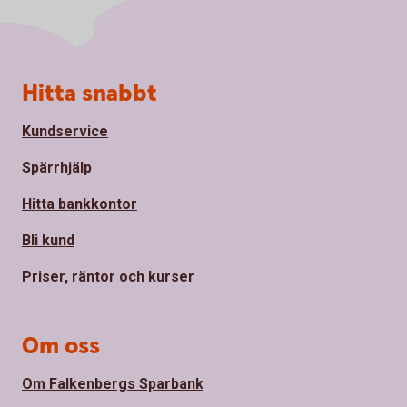
Sidfot
Hitta snabbt
Kundservice
Spärrhjälp
Hitta bankkontor
Bli kund
Priser, räntor och kurser
Om oss
Om Falkenbergs Sparbank