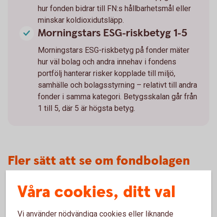
hur fonden bidrar till FN:s hållbarhetsmål eller
minskar koldioxidutsläpp.
Morningstars ESG-riskbetyg 1-5
Morningstars ESG-riskbetyg på fonder mäter
hur väl bolag och andra innehav i fondens
portfölj hanterar risker kopplade till miljö,
samhälle och bolagsstyrning – relativt till andra
fonder i samma kategori. Betygsskalan går från
1 till 5, där 5 är högsta betyg.
Fler sätt att se om fondbolagen
har en hållbarhetsstrategi
Våra cookies, ditt val
Fondbolag vars verksamhet genomsyras av långsiktiga och
hållbara investeringar brukar vara tydliga med det på sina
Vi använder nödvändiga cookies eller liknande