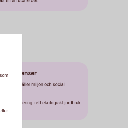
s till en större del.
tspreferenser
a som
 när det gäller miljön och social
om en investering i ett ekologiskt jordbruk
hållanden.
eller