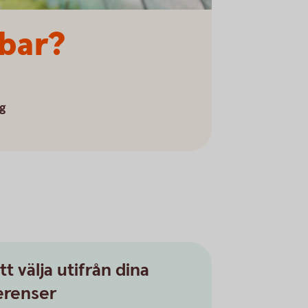
lbar?
ig
tt välja utifrån dina
erenser