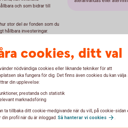
återanvändas eller återvinna
llbara och som bidrar till
 hur stor del av fonden som du
t hållbara investeringar.
åra cookies, ditt val
ssigt och socialt
vänder nödvändiga cookies eller liknande tekniker för att
Exempel hållbarhe
latsen ska fungera för dig. Det finns även cookies du kan välj
ttrar din upplevelse:
När?
Du har en hög ambition
örordningen om hållbara
hållbarhet.
unktioner, prestanda och statistik
en hållbar investering från ett
elevant marknadsföring
Vad?
Det kan till röra sig 
v.
som även har bra arbetsför
n ta tillbaka ditt cookie-medgivande när du vill, på cookie-sidan 
n fond, kan innehålla
 din profil när du är inloggad.
Så hanterar vi
cookies
.
SFDR och bidrar till ett