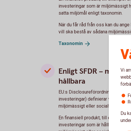
investeringar som är miljömässigt hå
satta miljömål enligt taxonomin.
När du får råd från oss kan du ange
vill ska bestå av sådana miljömässig
Taxonomin
V
Enligt SFDR – miljömä
Vi an
webbp
hållbara
förbä
EU:s Disclosureförordning SFDR (f
F
investeringar) definierar vad som är 
R
miljömässigt eller socialt perspekti
Du ka
En finansiell produkt, till exempel e
under
investeringar som är hållbara enligt 