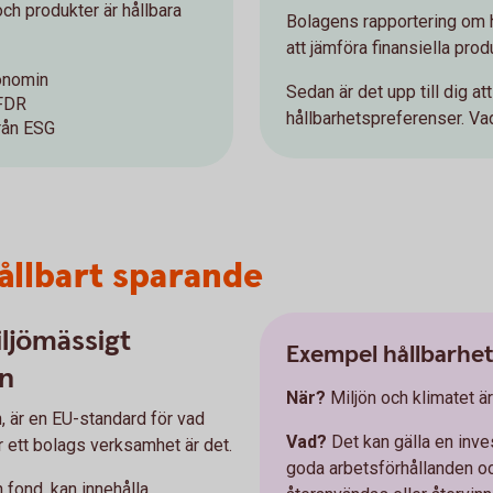
ch produkter är hållbara
Bolagens rapportering om h
att jämföra finansiella prod
xonomin
Sedan är det upp till dig at
SFDR
hållbarhetspreferenser. Vad
från ESG
hållbart sparande
iljömässigt
Exempel hållbarhe
yn
När?
Miljön och klimatet är 
, är en EU-standard för vad
Vad?
Det kan gälla en inves
r ett bolags verksamhet är det.
goda arbetsförhållanden och
n fond, kan innehålla