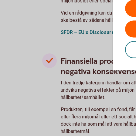
miljömässigt eller socialt mål.
Vid en rådgivning kan du ange hur s
ska bestå av sådana hållbara invest
SFDR – EU:s
Disclosureförordni
Finansiella produkte
negativa konsekvens
I den tredje kategorin handlar om at
undvika negativa effekter på miljön
hållbarhet/samhället.
Produkten, till exempel en fond, får
eller flera miljömål eller ett social
dock inte ha som mål att vara hållbar 
hållbarhetmål.