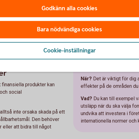
Godkänn alla cookies
tor del av fonden som du vill
eringar.
Bara nödvändiga cookies
ng
Cookie-inställningar
r som undviker
Exempel hållbarhe
er
När?
Det är viktigt för dig 
t finansiella produkter kan
effekter på de områden du
 och social
Vad?
Du kan till exempel v
utsläpp när du ska välja fo
 alltså inte orsaka skada på ett
undvika att investera i fö
t hållbarhetsmål. Den behöver
internationella normer och 
eller att bidra till något