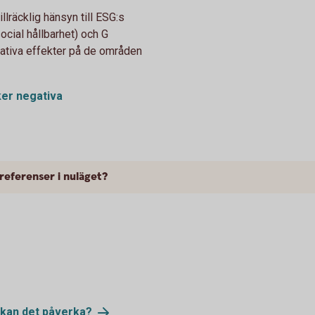
llräcklig hänsyn till ESG:s
social hållbarhet) och G
egativa effekter på de områden
ker negativa
referenser i nuläget?
 kan det
påverka?