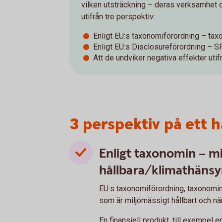
vilken utsträckning – deras verksamhet o
utifrån tre perspektiv:
Enligt EU:s taxonomiförordning – ta
Enligt EU:s Disclosureförordning – 
Att de undviker negativa effekter uti
3 perspektiv på ett 
Enligt taxonomin – m
hållbara/klimathäns
EU:s taxonomiförordning, taxonomin
som är miljömässigt hållbart och nä
En finansiell produkt, till exempel e