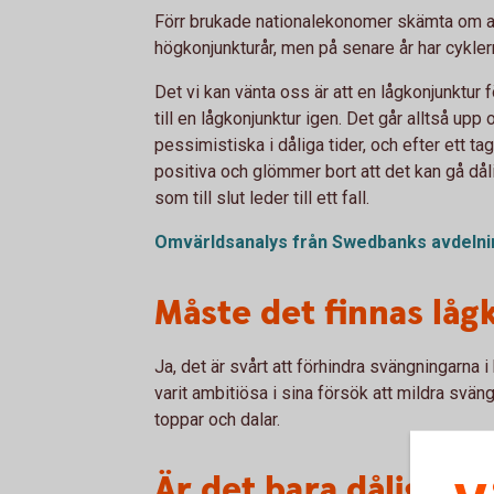
Förr brukade nationalekonomer skämta om att
högkonjunkturår, men på senare år har cyklern
Det vi kan vänta oss är att en lågkonjunktur
till en lågkonjunktur igen. Det går alltså upp 
pessimistiska i dåliga tider, och efter ett ta
positiva och glömmer bort att det kan gå dål
som till slut leder till ett fall.
Omvärldsanalys från Swedbanks avdelni
Måste det finnas låg
Ja, det är svårt att förhindra svängningarna i
varit ambitiösa i sina försök att mildra svän
toppar och dalar.
Är det bara dåligt m