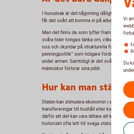
V
I huvudsak är det någonting dåligt i och me
Vi an
får det svårt att komma in på arbetsmarknade
webbp
Men det finns de som lyfter fram positiva fak
förbä
svåra tider tvingas tänka om, vilket kan leda
F
oss och skyndar på strukturella förändringar.
R
penningpolitik” som tidigare fördes, med låg 
under armen. Samtidigt är det svårt att väga 
Du ka
människor förlorar sina jobb.
under
Hur kan man stävja e
Staten kan stimulera ekonomin i en lågkonju
transfereringar till hushåll eller kommuner. 
därför att det kan vara lättare att komma öv
historiskt ofta lett till svaga statsfinanser.