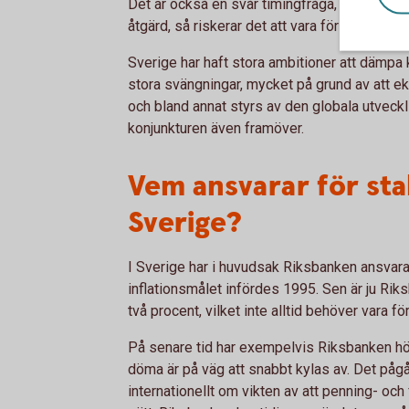
Det är också en svår timingfråga, för ofta när
åtgärd, så riskerar det att vara för sent och
Sverige har haft stora ambitioner att dämpa 
stora svängningar, mycket på grund av att e
och bland annat styrs av den globala utveckl
konjunkturen även framöver.
Vem ansvarar för stab
Sverige?
I Sverige har i huvudsak Riksbanken ansvarat
inflationsmålet infördes 1995. Sen är ju Riks
två procent, vilket inte alltid behöver vara 
På senare tid har exempelvis Riksbanken höjt
döma är på väg att snabbt kylas av. Det påg
internationellt om vikten av att penning- och