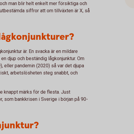
h man blir helt enkelt mer försiktiga och
utbestämda siffror att om tillväxten är X, så
 lågkonjunkturer?
ågkonjunktur är. En svacka är en mildare
r en djup och beständig lågkonjunktur. Om
9), eller pandemin (2020) så var det djupa
tiskt, arbetslösheten steg snabbt, och
de knappt märks för de flesta. Just
r, som bankkrisen i Sverige i början på 90-
njunktur?