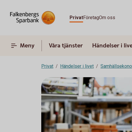
Privat
Företag
Om oss
Meny
Våra tjänster
Händelser i liv
Privat
Händelser i livet
Samhällsekon