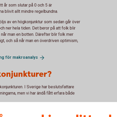
 år som slutar på 0 och 5 är
a blivit allt mindre regelbundna.
 följs av en högkonjunktur som sedan går över
och ner hela tiden. Det beror på att folk blir
g når man en botten. Därefter blir folk mer
igt, och så når man en överdriven optimism,
ng för
makroanalys
konjunkturer?
 konjunkturen. I Sverige har beslutsfattare
gningarna, men vi har ändå fått erfara både
ed lågkonjunktur?