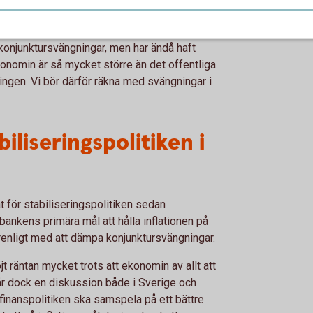
 politiker väl har tagit ett beslut om en
 konjunkturen kanske redan är på väg upp igen.
konjunktursvängningar, men har ändå haft
konomin är så mycket större än det offentliga
ingen. Vi bör därför räkna med svängningar i
iliseringspolitiken i
 för stabiliseringspolitiken sedan
bankens primära mål att hålla inflationen på
förenligt med att dämpa konjunktursvängningar.
 räntan mycket trots att ekonomin av allt att
år dock en diskussion både i Sverige och
 finanspolitiken ska samspela på ett bättre