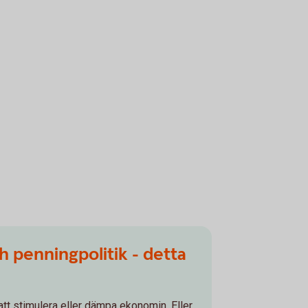
h penningpolitik - detta
 att stimulera eller dämpa ekonomin. Eller