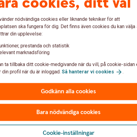
åra cookies, ditt val
d att människor blir arbetslösa och ungdomar
vänder nödvändiga cookies eller liknande tekniker för att
n, vilket kan sätta permanenta spår.
latsen ska fungera för dig. Det finns även cookies du kan välj
torer, bland de negativa, bland annat att vi i
ttrar din upplevelse:
 till att vi lämnar olönsamma projekt bakom
unktioner, prestanda och statistik
 Det har också funnits en kritik mot den ”lätta
elevant marknadsföring
ränta, att den höll improduktiva företag
denna eventuella sidoeffekt mot att ett antal
n ta tillbaka ditt cookie-medgivande när du vill, på cookie-sidan 
 din profil när du är inloggad.
Så hanterar vi
cookies
.
n lågkonjunktur?
Godkänn alla cookies
nktur, till exempel genom ökade
Bara nödvändiga cookies
Men det är ganska svårt att styra, bland annat
erens om stimulanser än åtstramningar, vilket
Cookie-inställningar