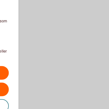
a som
eller