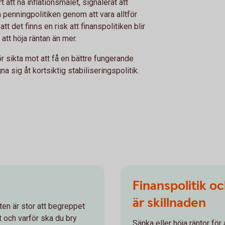
t att nå inflationsmålet, signalerat att
 penningpolitiken genom att vara alltför
t det finns en risk att finanspolitiken blir
att höja räntan än mer.
r sikta mot att få en bättre fungerande
a sig åt kortsiktig stabiliseringspolitik.
Finanspolitik oc
är skillnaden
en är stor att begreppet
t och varför ska du bry
Sänka eller höja räntor för