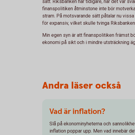
sätt. Riksbanken har tidigare, när det var svår
finanspolitiken åtminstone inte bör motverka
stram. På motsvarande sätt påtalar nu vissa at
för expansiv, vilket skulle tvinga Riksbanken 
Min egen syn är att finanspolitiken främst bö
ekonomi på sikt och i mindre utsträckning ägn
Andra läser också
Vad är inflation?
Slå på ekonominyheterna och sannolikhet
inflation poppar upp. Men vad innebär de