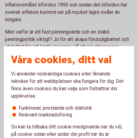
inflationsmålet infördes 1993 och sedan det infördes har
svensk inflation kommit ner på mycket lägre nivåer än
tidigare.
Men varför är ett fast penningvärde och en stabil
penningpolitik viktigt? Jo för att skapa förutsägbarhet och
stabilitet för ett lands ekonomi, så att privatpersoner,
företag och andra aktörer vet vad som gäller och vågar ta
Våra cookies, ditt val
beslut för framtiden. En stabil penningpolitik underlättar för
människor och företag att ta beslut, så att de vågar
Vi använder nödvändiga cookies eller liknande
investera och företag vågar anställa.
tekniker för att webbplatsen ska fungera för dig. Det
finns även cookies du kan välja som förbättrar din
upplevelse:
Ta del av vår omvärldsanalys
Funktioner, prestanda och statistik
Relevant marknadsföring
Swedbank Makroanalys analyserar regelbundet
Du kan ta tillbaka ditt cookie-medgivande när du vill,
svensk och internationell ekonomi. Analyserna
på cookie-sidan eller under din profil när du är
omfattar kontinuerlig konjunkturbevakning och