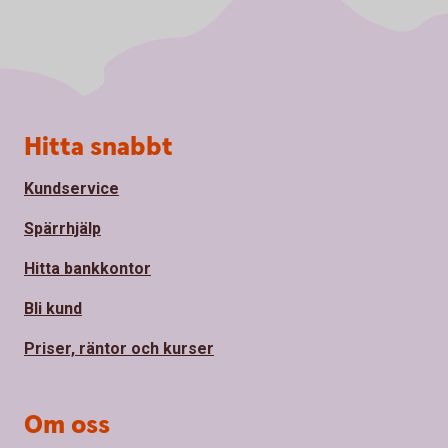
Sidfot
Hitta snabbt
Kundservice
Spärrhjälp
Hitta bankkontor
Bli kund
Priser, räntor och kurser
Om oss