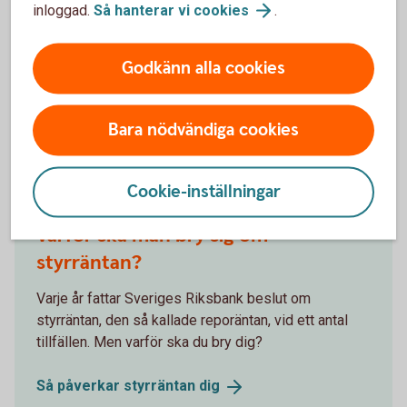
inloggad.
Så hanterar vi
cookies
.
löpande omvärldsanalyser.
Swedbank
makroanalys
Godkänn alla cookies
Bara nödvändiga cookies
Andra läser också
Cookie-inställningar
Varför ska man bry sig om
styrräntan?
Varje år fattar Sveriges Riksbank beslut om
styrräntan, den så kallade reporäntan, vid ett antal
tillfällen. Men varför ska du bry dig?
Så påverkar styrräntan
dig