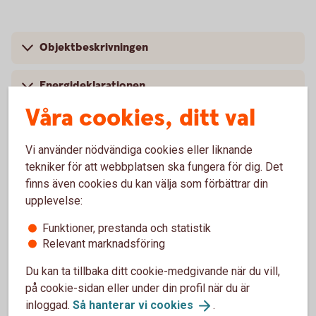
Objektbeskrivningen
Energideklarationen
Våra cookies, ditt val
Undersökningsplikt
Vi använder nödvändiga cookies eller liknande
Dolda fel
tekniker för att webbplatsen ska fungera för dig. Det
finns även cookies du kan välja som förbättrar din
upplevelse:
Att hålla koll på när du köper
Funktioner, prestanda och statistik
Relevant marknadsföring
bostadsrätt
Du kan ta tillbaka ditt cookie-medgivande när du vill,
på cookie-sidan eller under din profil när du är
inloggad.
Så hanterar vi
cookies
.
Bostadsföreningens ekonomi