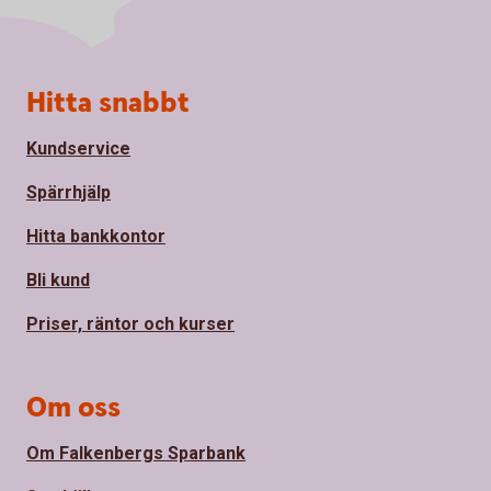
Sidfot
Hitta snabbt
Kundservice
Spärrhjälp
Hitta bankkontor
Bli kund
Priser, räntor och kurser
Om oss
Om Falkenbergs Sparbank