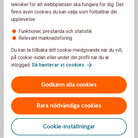
tekniker för att webbplatsen ska fungera för dig. Det
finns även cookies du kan välja som förbättrar din
upplevelse:
Anmäl skada
Funktioner, prestanda och statistik
Relevant marknadsföring
Du kan ta tillbaka ditt cookie-medgivande när du vill,
på cookie-sidan eller under din profil när du är
inloggad.
Så hanterar vi
cookies
.
Har olyckan varit framme?
Godkänn alla cookies
Här kan du göra din anmälan och ansöka om
ersättning.
Bara nödvändiga cookies
Skadeanmälan – anmäl
skada
Cookie-inställningar