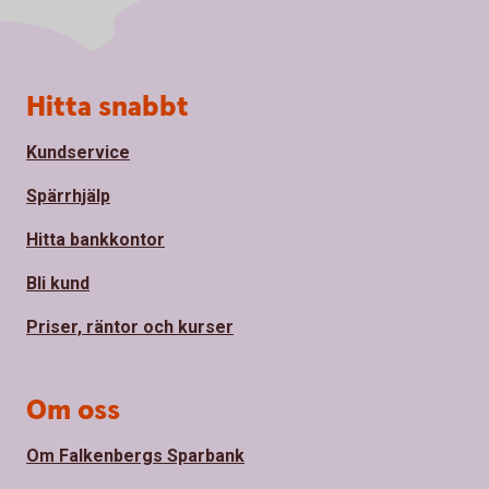
Sidfot
Hitta snabbt
Kundservice
Spärrhjälp
Hitta bankkontor
Bli kund
Priser, räntor och kurser
Om oss
Om Falkenbergs Sparbank