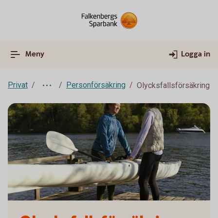
Meny
Logga in
Privat
Personförsäkring
Olycksfallsförsäkring