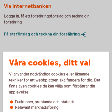
Via internetbanken
Logga in, få ett försäkringsförslag och teckna din
försäkring
Få ett förslag och teckna din
försäkring
Via telefon
Våra cookies, ditt val
Vi hjälper dig gärna att teckna försäkringen över telefon.
Ring 0346-550 00.
Vi använder nödvändiga cookies eller liknande
tekniker för att webbplatsen ska fungera för dig. Det
Skaffa försäkring via
Kundcenter
finns även cookies du kan välja som förbättrar din
upplevelse:
Funktioner, prestanda och statistik
Relevant marknadsföring
Fordonsförsäkringar