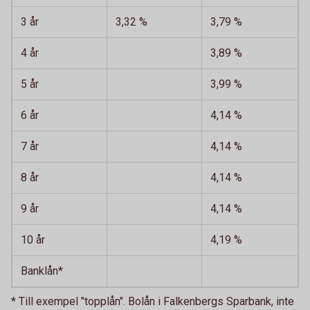
3 år
3,32 %
3,79 %
4 år
3,89 %
5 år
3,99 %
6 år
4,14 %
7 år
4,14 %
8 år
4,14 %
9 år
4,14 %
10 år
4,19 %
Banklån*
* Till exempel "topplån". Bolån i Falkenbergs Sparbank, inte