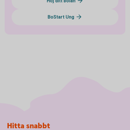
Höj ditt bolån
BoStart Ung
Sidfot
Hitta snabbt