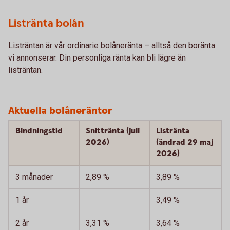
Listränta bolån
Listräntan är vår ordinarie bolåneränta – alltså den boränta
vi annonserar. Din personliga ränta kan bli lägre än
listräntan.
Aktuella bolåneräntor
Bindningstid
Snittränta (juli
Listränta
2026)
(ändrad 29 maj
2026)
3 månader
2,89 %
3,89 %
1 år
3,49 %
2 år
3,31 %
3,64 %