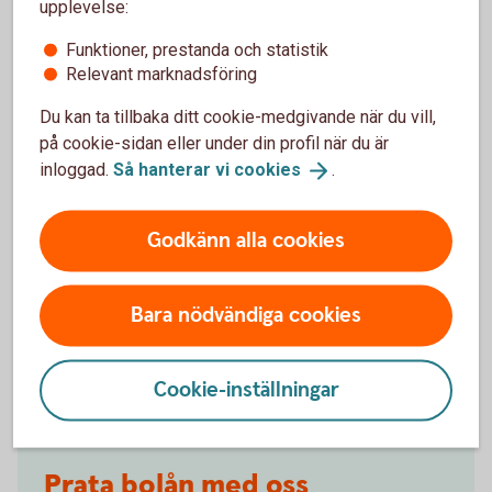
upplevelse:
Vad är skillnaden på rörlig och bunden ränta?
Funktioner, prestanda och statistik
Relevant marknadsföring
Vad betyder bindningstid på bolån?
Du kan ta tillbaka ditt cookie-medgivande när du vill,
Vad är effektiv ränta?
på cookie-sidan eller under din profil när du är
inloggad.
Så hanterar vi
cookies
.
Godkänn alla cookies
Frågor?
Bara nödvändiga cookies
Cookie-inställningar
Prata bolån med oss