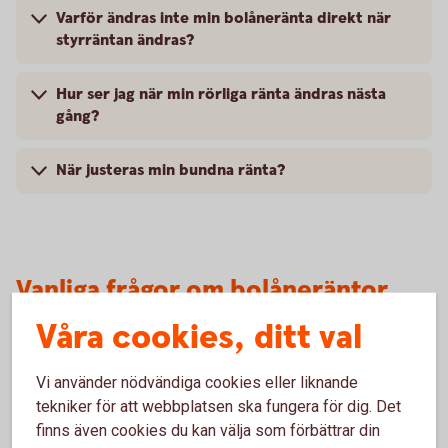
Varför ändras inte min bolåneränta direkt när
styrräntan ändras?
Hur ser jag när min rörliga ränta ändras nästa
gång?
När justeras min bundna ränta?
Vanliga frågor om bolåneräntor
Våra cookies, ditt val
Vad är skillnaden mellan listränta och snittränta?
Vi använder nödvändiga cookies eller liknande
tekniker för att webbplatsen ska fungera för dig. Det
Vad avgör min bolåneränta?
finns även cookies du kan välja som förbättrar din