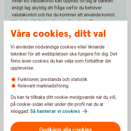
Innan ett valutakonto kan öppnas till dig är banken
enligt lag skyldig att fråga varför du behöver
valutakontot och hur du kommer att använda kontot.
Vänd dig till ditt bankkontor för att skaffa
Valutakonto och gå igenom de formella kraven.
Våra cookies, ditt val
Hitta bankkontor och skaffa
valutakonto
Vi använder nödvändiga cookies eller liknande
tekniker för att webbplatsen ska fungera för dig. Det
finns även cookies du kan välja som förbättrar din
upplevelse:
Funktioner, prestanda och statistik
Konton och utbetalningar
Relevant marknadsföring
Du kan ta tillbaka ditt cookie-medgivande när du vill,
Privatkonto
på cookie-sidan eller under din profil när du är
inloggad.
Så hanterar vi
cookies
.
Ungdomskonto
Godkänn alla cookies