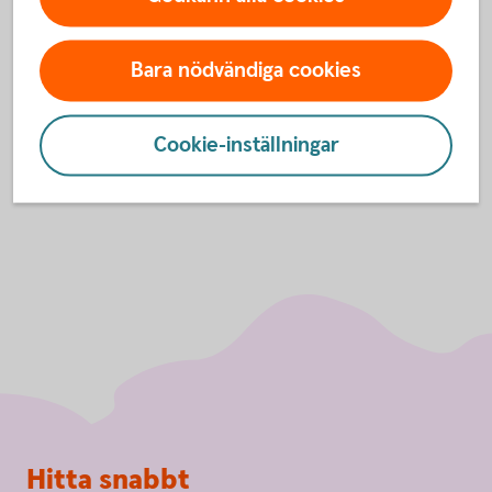
Valutakonto
Bara nödvändiga cookies
Anmäl konto till kontoregistret
Cookie-inställningar
Sidfot
Hitta snabbt