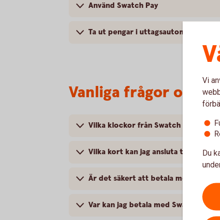
Använd Swatch Pay
Ta ut pengar i uttagsautomat
V
Vi an
Vanliga frågor och s
webbp
förbä
F
Vilka klockor från Swatch fungerar 
R
Vilka kort kan jag ansluta till Swatch
Du ka
under
Är det säkert att betala med Swatch
Var kan jag betala med Swatch Pay?