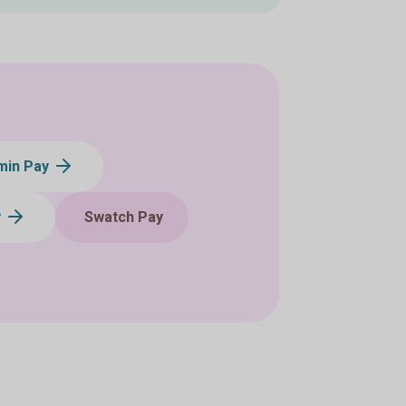
min Pay
y
Swatch Pay