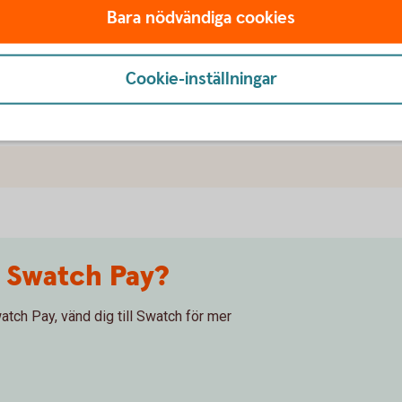
Bara nödvändiga cookies
sprogram när jag handlar med Swatch Pay?
Cookie-inställningar
av med min klocka?
m Swatch Pay?
atch Pay, vänd dig till Swatch för mer