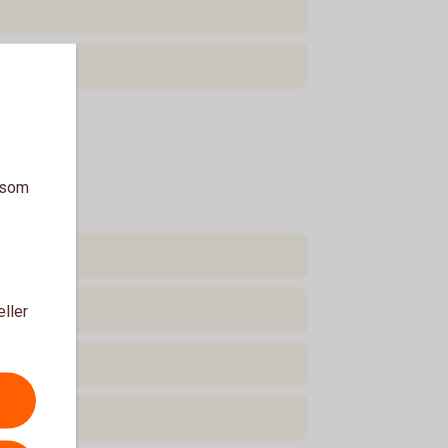
a som
eller