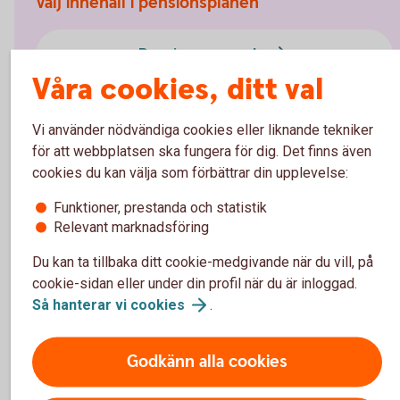
Välj innehåll i pensionsplanen
Pensionssparande
Våra cookies, ditt val
Sjukförsäkring företag
Vi använder nödvändiga cookies eller liknande tekniker
för att webbplatsen ska fungera för dig. Det finns även
Olycksfallsförsäkring
cookies du kan välja som förbättrar din upplevelse:
Tjänstegrupplivförsäkring TGL
Funktioner, prestanda och statistik
Relevant marknadsföring
Vårdförsäkring företag
Du kan ta tillbaka ditt cookie-medgivande när du vill, på
cookie-sidan eller under din profil när du är inloggad.
Individuell livförsäkring
Så hanterar vi
cookies
.
Godkänn alla cookies