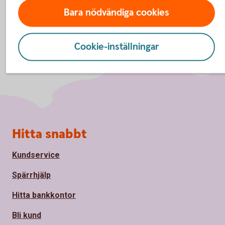
Bara nödvändiga cookies
Cookie-inställningar
Sidfot
Hitta snabbt
Kundservice
Spärrhjälp
Hitta bankkontor
Bli kund