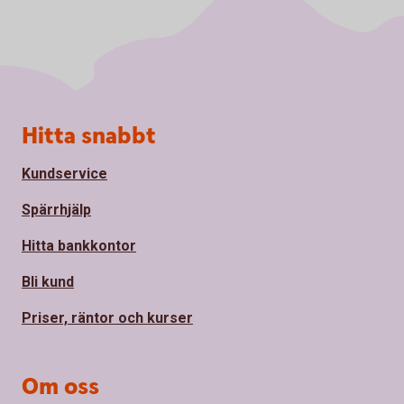
Sidfot
Hitta snabbt
Kundservice
Spärrhjälp
Hitta bankkontor
Bli kund
Priser, räntor och kurser
Om oss