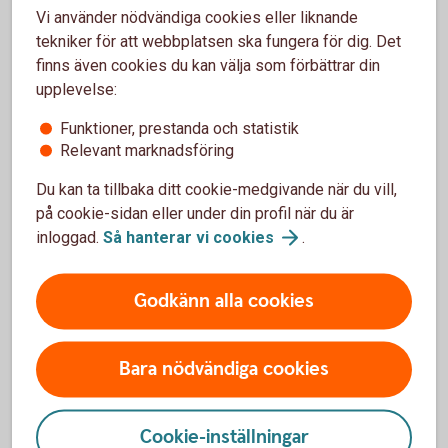
Vid skada utomlands, dygnet runt:
Vi använder nödvändiga cookies eller liknande
+46 8 50 51 40 08
SOS International
tekniker för att webbplatsen ska fungera för dig. Det
finns även cookies du kan välja som förbättrar din
upplevelse:
Funktioner, prestanda och statistik
Relevant marknadsföring
Skaffa försäkring
Du kan ta tillbaka ditt cookie-medgivande när du vill,
på cookie-sidan eller under din profil när du är
inloggad.
Så hanterar vi
cookies
.
Ring Affärsstöd Företag
Ring oss för att få hjälp med företagets affärer. Vi
Godkänn alla cookies
ger ditt företag personlig service och rådgivning.
Ring 0346-551 00
Bara nödvändiga cookies
Cookie-inställningar