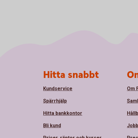
Sidfot
Hitta snabbt
Om
Kundservice
Om F
Spärrhjälp
Sam
Hitta bankkontor
Håll
Bli kund
Jobb
Priser, räntor och kurser
Pres