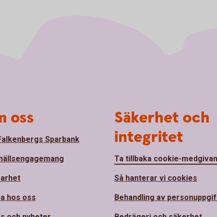
 oss
Säkerhet och
integritet
alkenbergs Sparbank
hällsengagemang
Ta tillbaka cookie-medgiva
barhet
Så hanterar vi cookies
a hos oss
Behandling av personuppgif
s och nyheter
Bedrägeri och säkerhet