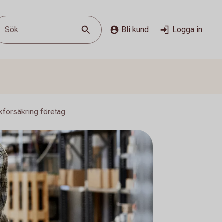
Sök
Bli kund
Logga in
kförsäkring företag