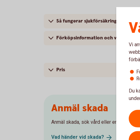
Så fungerar sjukförsäkringen
V
Förköpsinformation och villkor
Vi an
webbp
förbä
Pris
F
R
Du ka
under
Anmäl skada
Anmäl skada, sök vård eller ersättning. Hä
Vad händer vid
skada?