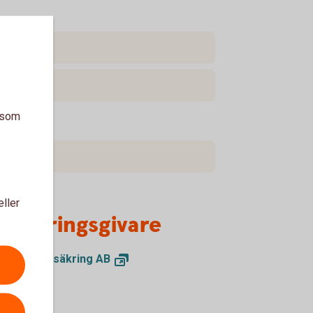
a som
eller
örsäkringsgivare
dbank Försäkring
AB