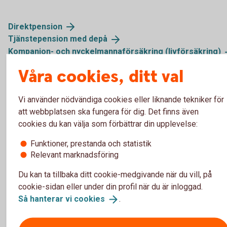
Direktpension
Tjänstepension med
depå
Kompanjon- och nyckelmannaförsäkring
(livförsäkring)
Våra cookies, ditt val
Vi använder nödvändiga cookies eller liknande tekniker för
Så fungerar pensionsplan
att webbplatsen ska fungera för dig. Det finns även
cookies du kan välja som förbättrar din upplevelse:
Pris
Funktioner, prestanda och statistik
Relevant marknadsföring
Skadeanmälan
Du kan ta tillbaka ditt cookie-medgivande när du vill, på
cookie-sidan eller under din profil när du är inloggad.
Försäkringsgivare
Så hanterar vi
cookies
.
Mer information