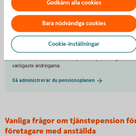
Godkänn alla cookies
Skatteregler och avdragsrätt
Bara nödvändiga cookies
Cookie-inställningar
Administrera pensionsplan
I internetbanken kan du se din pensionsplan och göra de
vanligaste ändringarna.
Så administrerar du
pensionsplanen
Vanliga frågor om tjänstepension fö
företagare med anställda