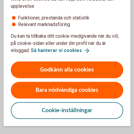
upplevelse:
Här hittar du analyser som rör företagande.
Vi redovisar olika undersökningar och tittar
Funktioner, prestanda och statistik
Relevant marknadsföring
på hur omvärlden på olika sätt påverkar
företag och företagare.
Du kan ta tillbaka ditt cookie-medgivande när du vill,
på cookie-sidan eller under din profil när du är
Företagande
inloggad.
Så hanterar vi
cookies
.
Godkänn alla cookies
Bättre affärer
Här hittar du intressanta artiklar om
Bara nödvändiga cookies
företagande, inspiration, tips och råd för dig
som företagare.
Cookie-inställningar
Bättre
affärer