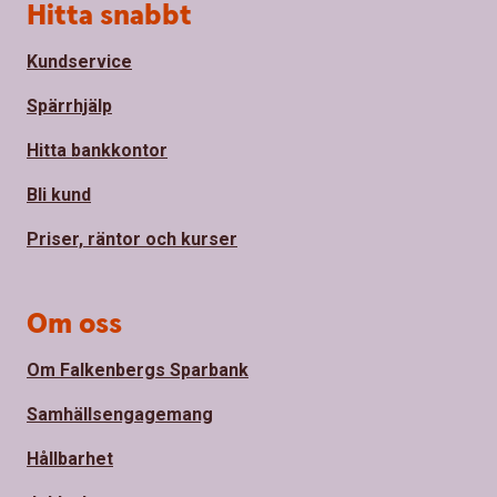
Sidfot
Hitta snabbt
Kundservice
Spärrhjälp
Hitta bankkontor
Bli kund
Priser, räntor och kurser
Om oss
Om Falkenbergs Sparbank
Samhällsengagemang
Hållbarhet