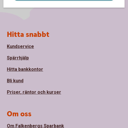
Sidfot
Hitta snabbt
Kundservice
Spärrhjälp
Hitta bankkontor
Bli kund
Priser, räntor och kurser
Om oss
Om Falkenbergs Sparbank