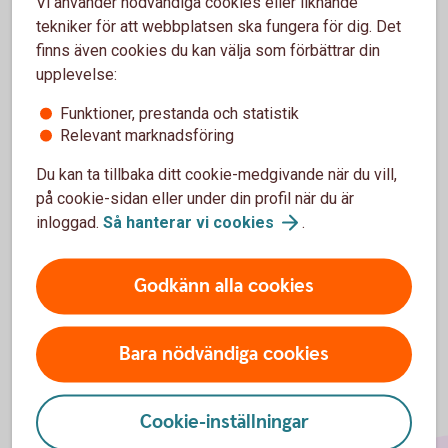
Vi använder nödvändiga cookies eller liknande
tekniker för att webbplatsen ska fungera för dig. Det
finns även cookies du kan välja som förbättrar din
Investeringssparkonto (ISK)
upplevelse:
Funktioner, prestanda och statistik
I ett ISK kan du enkelt samla ditt sparande i fonder,
Relevant marknadsföring
aktier och andra värdepapper. Tillgångarna beskattas
med en schablonskatt
Du kan ta tillbaka ditt cookie-medgivande när du vill,
på cookie-sidan eller under din profil när du är
Investeringssparkonto
inloggad.
Så hanterar vi
cookies
.
Godkänn alla cookies
Bara nödvändiga cookies
Cookie-inställningar