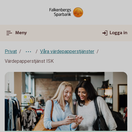
Meny
Logga in
Privat
Våra värdepapperstjänster
Värdepapperstjänst ISK