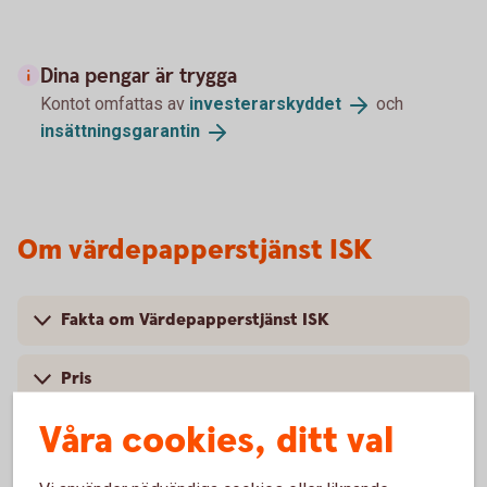
Dina pengar är trygga
Kontot omfattas av
investerarskyddet
och
insättningsgarantin
Om värdepapperstjänst ISK
Fakta om Värdepapperstjänst ISK
Pris
Våra cookies, ditt val
Har du fler frågor om värdepapperstjänsten?