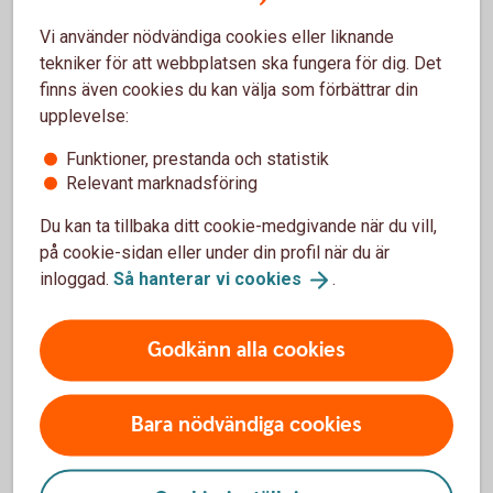
De vanligaste frågorna
Vi använder nödvändiga cookies eller liknande
tekniker för att webbplatsen ska fungera för dig. Det
finns även cookies du kan välja som förbättrar din
Vilka marknader är möjliga att handla på?
upplevelse:
Funktioner, prestanda och statistik
Hur börjar jag handla?
Relevant marknadsföring
Du kan ta tillbaka ditt cookie-medgivande när du vill,
Vad är köpkraft?
på cookie-sidan eller under din profil när du är
inloggad.
Så hanterar vi
cookies
.
Här hittar du fler frågor och
svar
Godkänn alla cookies
Bara nödvändiga cookies