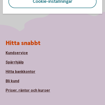
Cookie-inställningar
Sidfot
Hitta snabbt
Kundservice
Spärrhjälp
Hitta bankkontor
Bli kund
Priser, räntor och kurser