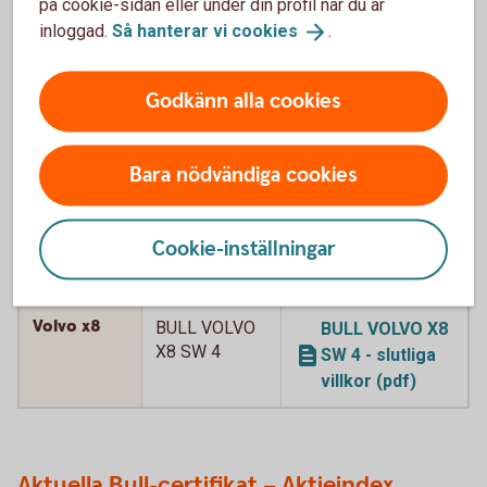
på cookie-sidan eller under din profil när du är
Volvo x8
BULL VOLVO
BULL VOLVO X8
inloggad.
Så hanterar vi
cookies
.
X8 SW
SW - slutliga
villkor (pdf)
Godkänn alla cookies
Volvo x8
BULL VOLVO
BULL VOLVO X8
X8 SW 2
SW 2 - slutliga
Bara nödvändiga cookies
villkor (pdf)
Volvo x8
BULL VOLVO
BULL VOLVO X8
Cookie-inställningar
X8 SW 3
SW 3 - slutliga
villkor (pdf)
Volvo x8
BULL VOLVO
BULL VOLVO X8
X8 SW 4
SW 4 - slutliga
villkor (pdf)
Aktuella Bull-certifikat – Aktieindex