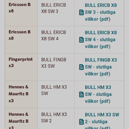
Ericsson B
BULL ERICB
BULL ERICB X8
x8
X8 SW 3
SW 3 - slutliga
villkor (pdf)
Ericsson B
BULL ERICB
BULL ERICB X8
x8
X8 SW 4
SW 4 - slutliga
villkor (pdf)
Fingerprint
BULL FINGB
BULL FINGB X3
x3
X3 SW
SW - slutliga
villkor (pdf)
Hennes &
BULL HM X3
BULL HM X3
SW
Mauritz B
SW - slutliga
x3
villkor (pdf)
Hennes &
BULL HM X3
BULL HM X3 SW
SW 2
Mauritz B
2 - slutliga
x3
villkor (pdf)