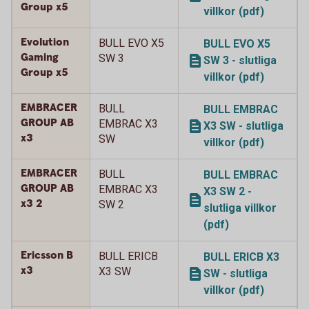
Group x5
villkor (pdf)
Evolution
BULL EVO X5
BULL EVO X5
Gaming
SW 3
SW 3 - slutliga
Group x5
villkor (pdf)
EMBRACER
BULL
BULL EMBRAC
GROUP AB
EMBRAC X3
X3 SW - slutliga
x3
SW
villkor (pdf)
EMBRACER
BULL
BULL EMBRAC
GROUP AB
EMBRAC X3
X3 SW 2 -
x3 2
SW 2
slutliga villkor
(pdf)
Ericsson B
BULL ERICB
BULL ERICB X3
x3
X3 SW
SW - slutliga
villkor (pdf)