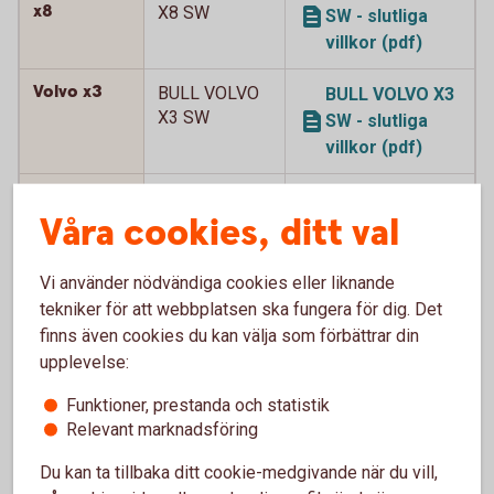
x8
X8 SW
SW - slutliga
villkor (pdf)
Volvo x3
BULL VOLVO
BULL VOLVO X3
X3 SW
SW - slutliga
villkor (pdf)
Volvo x5
BULL VOLVO
BULL VOLVO X5
Våra cookies, ditt val
X5 SW
SW - slutliga
villkor (pdf)
Vi använder nödvändiga cookies eller liknande
Volvo x5
BULL VOLVO
BULL VOLVO X5
tekniker för att webbplatsen ska fungera för dig. Det
X5 SW 2
SW 2 - slutliga
finns även cookies du kan välja som förbättrar din
villkor (pdf)
upplevelse:
Funktioner, prestanda och statistik
Volvo x5
BULL VOLVO
BULL VOLVO X5
Relevant marknadsföring
X5 SW 3
SW 3 - slutliga
villkor (pdf)
Du kan ta tillbaka ditt cookie-medgivande när du vill,