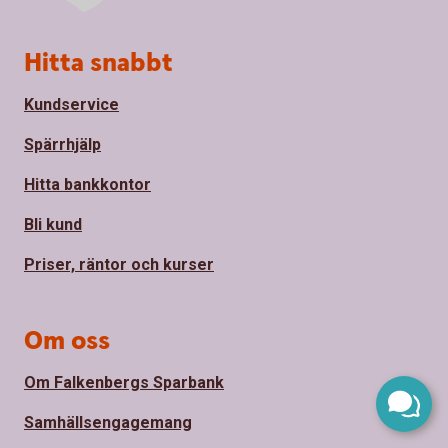
Sidfot
Hitta snabbt
Kundservice
Spärrhjälp
Hitta bankkontor
Bli kund
Priser, räntor och kurser
Om oss
Om Falkenbergs Sparbank
Samhällsengagemang