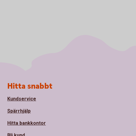
Sidfot
Hitta snabbt
Kundservice
Spärrhjälp
Hitta bankkontor
Bli kund