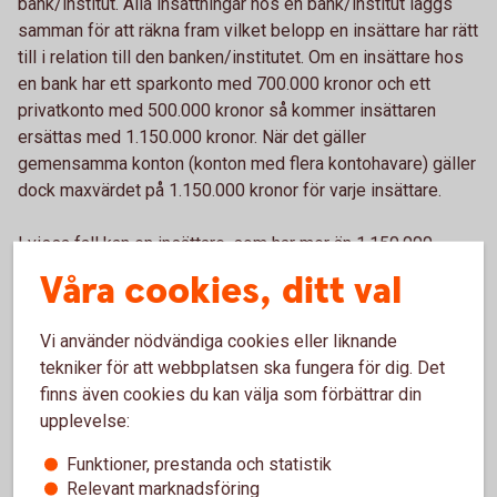
bank/institut. Alla insättningar hos en bank/institut läggs
samman för att räkna fram vilket belopp en insättare har rätt
till i relation till den banken/institutet. Om en insättare hos
en bank har ett sparkonto med 700.000 kronor och ett
privatkonto med 500.000 kronor så kommer insättaren
ersättas med 1.150.000 kronor. När det gäller
gemensamma konton (konton med flera kontohavare) gäller
dock maxvärdet på 1.150.000 kronor för varje insättare.
I vissa fall kan en insättare, som har mer än 1.150.000
kronor på ett inlåningskonto i en bank/institut, ha rätt till ett
Våra cookies, ditt val
tilläggsbelopp ur den statliga insättningsgarantin. Lagen
anger att en insättare kan ha rätt till ett tilläggsbelopp på
Vi använder nödvändiga cookies eller liknande
upp till 5 miljoner kronor för insättningar som är kopplade
tekniker för att webbplatsen ska fungera för dig. Det
till vissa i lagen angivna livshändelser, exempelvis
finns även cookies du kan välja som förbättrar din
försäljning av privatbostad, försäkringsutbetalning,
upplevelse:
upphörande av anställning, bodelning, pension, sjukdom,
invaliditet eller dödsfall. När det gäller tilläggsbeloppet
Funktioner, prestanda och statistik
gäller vissa särskilda regler. Det krävs exempelvis att
Relevant marknadsföring