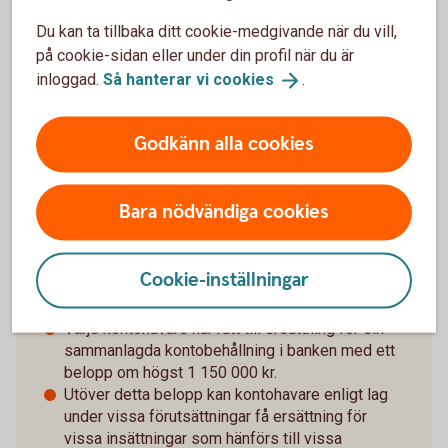
insättningen ska ha gjorts inom de senaste 12 månaderna
Du kan ta tillbaka ditt cookie-medgivande när du vill,
och en insättare som vill ansöka om tilläggsbelopp måste
på cookie-sidan eller under din profil när du är
själv skicka in en ansökan till Riksgälden och visa att
inloggad.
Så hanterar vi
cookies
.
insättningarna avser medel som kan ge rätt till
tilläggsbelopp. En sådan ansökan kan skickas in till
Riksgälden först efter att ett ersättningsfall har inträffat.
Godkänn alla cookies
Bara nödvändiga cookies
Snabbfakta
Cookie-inställningar
Våra konton omfattas av den statliga
insättningsgarantin enligt beslut av Riksgälden.
Varje kontohavare har rätt till ersättning för sin
sammanlagda kontobehållning i banken med ett
belopp om högst 1 150 000 kr.
Utöver detta belopp kan kontohavare enligt lag
under vissa förutsättningar få ersättning för
vissa insättningar som hänförs till vissa