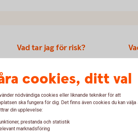
Vad tar jag för risk?
Va
Vid en placering i Kreditbevis kan hela eller
Kred
delar av det nominella beloppet gå förlorat.
kupo
åra cookies, ditt val
Kreditbevis omfattas inte av den statliga
Om d
er
insättningsgarantin vilket innebär att om
unde
 kan
emittenten, Swedbank, går i konkurs kan hela
och 
vänder nödvändiga cookies eller liknande tekniker för att
eller delar av beloppet gå förlorat.
om k
latsen ska fungera för dig. Det finns även cookies du kan välj
Kred
ttrar din upplevelse:
unktioner, prestanda och statistik
elevant marknadsföring