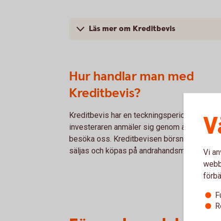
Läs mer om Kreditbevis
Hur handlar man med
Kreditbevis?
Kreditbevis har en teckningsperiod och
V
investeraren anmäler sig genom att ringa ell
besöka oss. Kreditbevisen börsnoteras och
säljas och köpas på andrahandsmarknaden.
Vi an
webbp
förbä
F
R