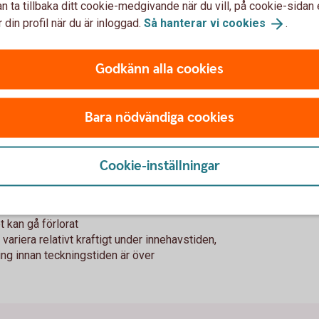
med Kreditbevis
n ta tillbaka ditt cookie-medgivande när du vill, på cookie-sidan 
 din profil när du är inloggad.
Så hanterar vi
cookies
.
Godkänn alla cookies
sslaget krediter
ig, utbetalning av avkastning i form av en
Bara nödvändiga cookies
gande marknad du är intresserad av, utan att
obligation där minsta kapitalplacering ofta är
Cookie-inställningar
t kan gå förlorat
iera relativt kraftigt under innehavstiden,
ning innan teckningstiden är över