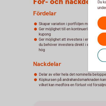
För- och nackdelar 
Du ka
under
Fördelar
Skapar variation i portföljen med tillgång
Ger möjlighet till en kontinuerlig, t ex årl
kupong
Ger möjlighet att investera i en underlig
du behöver investera direkt i en företags
hög
Nackdelar
Delar av eller hela det nominella beloppe
Köpkursen på andrahandsmarknaden kan var
vilket kan medföra en förlust vid försälj