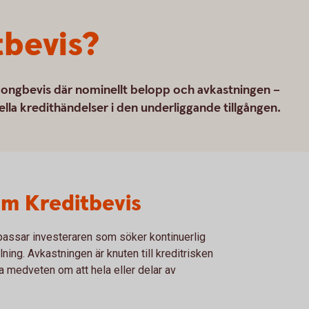
tbevis?
upongbevis där nominellt belopp och avkastningen –
la kredithändelser i den underliggande tillgången.
om Kreditbevis
passar investeraren som söker kontinuerlig
lning. Avkastningen är knuten till kreditrisken
a medveten om att hela eller delar av