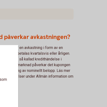
d påverkar avkastningen?
itbevis ger en avkastning i form av en
ng som utbetalas kvartalsvis eller årligen.
et sker en så kallad kredithändelse i
rliggande marknad påverkar det kupongen
återbetalning av nominellt belopp. Läs mer
redithändelser under Allmän information om
a som
itbevis.