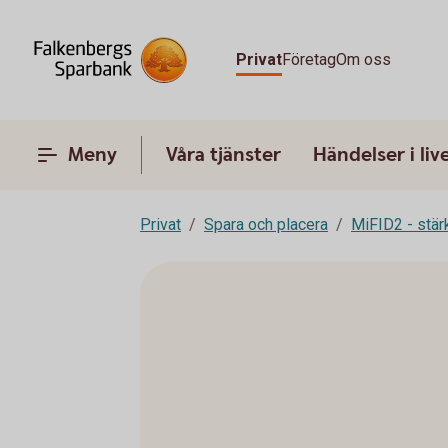
Privat
Företag
Om oss
Meny
Våra tjänster
Händelser i liv
Privat
Spara och placera
MiFID2 - stä