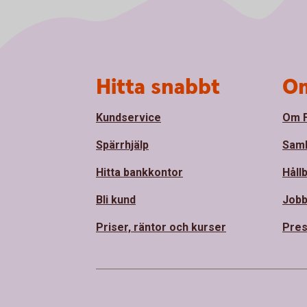
Sidfot
Hitta snabbt
Om
Kundservice
Om F
Spärrhjälp
Sam
Hitta bankkontor
Håll
Bli kund
Jobb
Priser, räntor och kurser
Pres