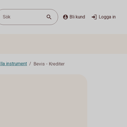
Sök
Bli kund
Logga in
lla instrument
Bevis - Krediter