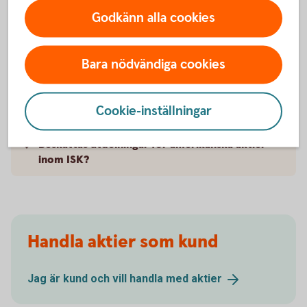
När kan man lägga order?
Godkänn alla cookies
Varför är det fördröjda kurser för amerikanska
aktier?
Bara nödvändiga cookies
Måste man ha valuta USD för att kunna handla
amerikanska aktier?
Cookie-inställningar
Beskattas utdelningar för amerikanska aktier
inom ISK?
Handla aktier som kund
Jag är kund och vill handla med
aktier