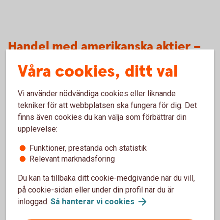
Handel med amerikanska aktier –
frågor och svar
Våra cookies, ditt val
Vi använder nödvändiga cookies eller liknande
Vilka aktier finns tillgängliga för handel i
tekniker för att webbplatsen ska fungera för dig. Det
Internetbanken och appen?
finns även cookies du kan välja som förbättrar din
upplevelse:
Vad gäller för övriga noterade amerikanska
aktier, utöver de cirka 800?
Funktioner, prestanda och statistik
Relevant marknadsföring
Vem kan handla?
Du kan ta tillbaka ditt cookie-medgivande när du vill,
på cookie-sidan eller under din profil när du är
När ska aktierna betalas?
inloggad.
Så hanterar vi
cookies
.