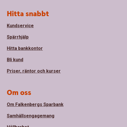
Sidfot
Hitta snabbt
Kundservice
Spärrhjälp
Hitta bankkontor
Bli kund
Priser, räntor och kurser
Om oss
Om Falkenbergs Sparbank
Samhällsengagemang