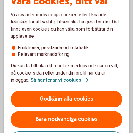
Våra cookies, ditt val
Lånebelopp
30 000 - 350 000 kr
Vi använder nödvändiga cookies eller liknande
tekniker för att webbplatsen ska fungera för dig. Det
Återbetalningstid
finns även cookies du kan välja som förbättrar din
upplevelse:
upp till 12 år
Funktioner, prestanda och statistik
Uppläggningsavgift Nyckelkund
Relevant marknadsföring
0 kr
Du kan ta tillbaka ditt cookie-medgivande när du vill,
på cookie-sidan eller under din profil när du är
Uppläggningsavgift
inloggad.
Så hanterar vi cookies
.
550 kr
Godkänn alla cookies
Aviseringsavgift e-faktura
0 kr
1
Bara nödvändiga cookies
Vid postala avier är aviseringsavgiften 45 kr
Tillbaka
1