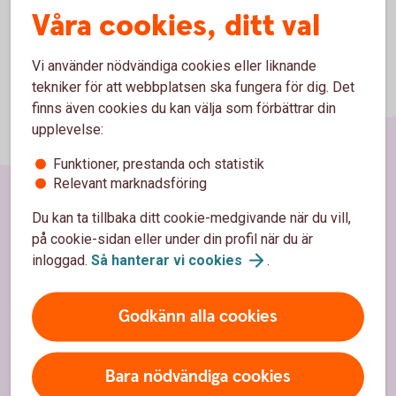
Våra cookies, ditt val
Vi använder nödvändiga cookies eller liknande
tekniker för att webbplatsen ska fungera för dig. Det
finns även cookies du kan välja som förbättrar din
upplevelse:
Funktioner, prestanda och statistik
Relevant marknadsföring
Du kan ta tillbaka ditt cookie-medgivande när du vill,
Sidfot
Hitta snabbt
på cookie-sidan eller under din profil när du är
inloggad.
Så hanterar vi
cookies
.
Kundservice
Spärrhjälp
Godkänn alla cookies
Hitta bankkontor
Bara nödvändiga cookies
Bli kund