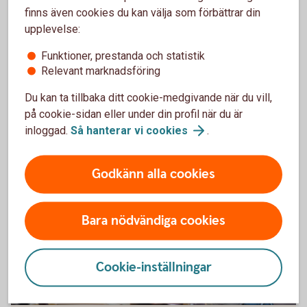
Flytta din avtalspension till oss
finns även cookies du kan välja som förbättrar din
upplevelse:
Vill du få en bättre koll på hela din pension? Då kan
det vara en idé att flytta din kollektivavtalade
Funktioner, prestanda och statistik
Relevant marknadsföring
tjänstepension - avtalspensionen - till oss.
Du kan ta tillbaka ditt cookie-medgivande när du vill,
Flytta kollektivavtal
tjänstepension
på cookie-sidan eller under din profil när du är
inloggad.
Så hanterar vi
cookies
.
Godkänn alla cookies
Bara nödvändiga cookies
Cookie-inställningar