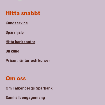
Sidfot
Hitta snabbt
Kundservice
Spärrhjälp
Hitta bankkontor
Bli kund
Priser, räntor och kurser
Om oss
Om Falkenbergs Sparbank
Samhällsengagemang