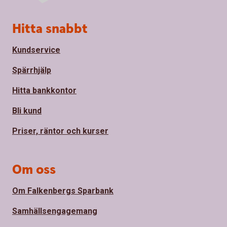
Sidfot
Hitta snabbt
Kundservice
Spärrhjälp
Hitta bankkontor
Bli kund
Priser, räntor och kurser
Om oss
Om Falkenbergs Sparbank
Samhällsengagemang