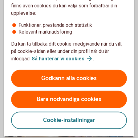
Flytta din avtalspension till oss
finns även cookies du kan välja som förbättrar din
upplevelse:
Vill du få en bättre koll på hela din pension? Då kan
det vara en idé att flytta din kollektivavtalade
Funktioner, prestanda och statistik
Relevant marknadsföring
tjänstepension - avtalspensionen - till oss.
Du kan ta tillbaka ditt cookie-medgivande när du vill,
Flytta kollektivavtal
tjänstepension
på cookie-sidan eller under din profil när du är
inloggad.
Så hanterar vi
cookies
.
Godkänn alla cookies
Bara nödvändiga cookies
Cookie-inställningar