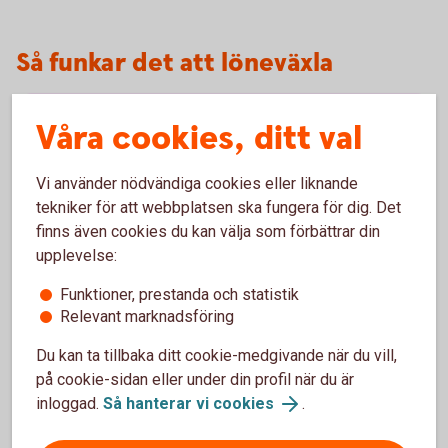
Så funkar det att löneväxla
Våra cookies, ditt val
Dina pengar placeras i en fondförsäkring
och du bestämmer själv vilka fonder du vill
Vi använder nödvändiga cookies eller liknande
placera i.
tekniker för att webbplatsen ska fungera för dig. Det
Du kan när som helst, kostnads- och
finns även cookies du kan välja som förbättrar din
skattefritt, byta fond under spartiden.
upplevelse:
Du kan ta ut pengarna från din 55-årsdag.
Funktioner, prestanda och statistik
Utbetalning måste ske under minst fem år.
Relevant marknadsföring
Pengarna betalas vanligtvis ut månadsvis
Du kan ta tillbaka ditt cookie-medgivande när du vill,
och beskattas som inkomst av tjänst.
på cookie-sidan eller under din profil när du är
inloggad.
Så hanterar vi cookies
.