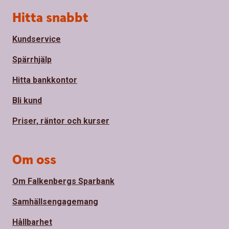
Sidfot
Hitta snabbt
Kundservice
Spärrhjälp
Hitta bankkontor
Bli kund
Priser, räntor och kurser
Om oss
Om Falkenbergs Sparbank
Samhällsengagemang
Hållbarhet