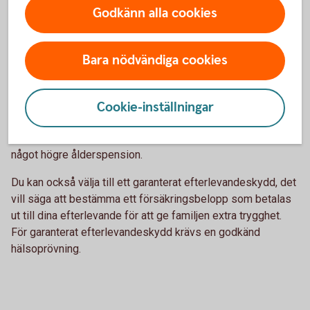
Godkänn alla cookies
Skydd för efterlevande
Bara nödvändiga cookies
Ditt pensionssparande tecknas automatiskt med
återbetalningsskydd. Det betyder att om du skulle avlida
betalas värdet av din pensionsförsäkring ut till dina
Cookie-inställningar
efterlevande. Om du väljer bort återbetalningsskyddet görs
det inte några utbetalningar efter din död. I gengäld får du
något högre ålderspension.
Du kan också välja till ett garanterat efterlevandeskydd, det
vill säga att bestämma ett försäkringsbelopp som betalas
ut till dina efterlevande för att ge familjen extra trygghet.
För garanterat efterlevandeskydd krävs en godkänd
hälsoprövning.