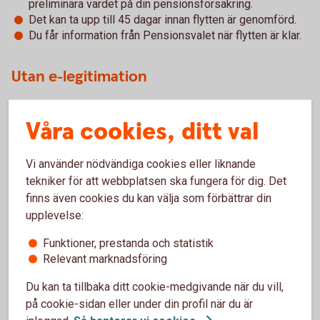
preliminära värdet på din pensionsförsäkring.
Det kan ta upp till 45 dagar innan flytten är genomförd.
Du får information från Pensionsvalet när flytten är klar.
Utan e-legitimation
Du som inte har e-legitimation kan för närvarande inte
Våra cookies, ditt val
flytta intjänat pensionskapital eller göra omval för nya
premier.
Undantag:
Utlandsboende och personer med skyddad
Vi använder nödvändiga cookies eller liknande
identitet kontaktar Pensionsvalet för hjälp med flytt av
tekniker för att webbplatsen ska fungera för dig. Det
befintligt kapital.
finns även cookies du kan välja som förbättrar din
upplevelse:
Falkenbergs Sparbanks erbjudande
Funktioner, prestanda och statistik
Swedbanks entrélösning inom KAP-KL och AKAP-KR
Relevant marknadsföring
(pdf)
Du kan ta tillbaka ditt cookie-medgivande när du vill,
på cookie-sidan eller under din profil när du är