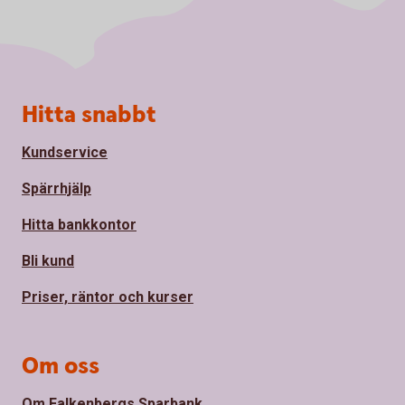
Sidfot
Hitta snabbt
Kundservice
Spärrhjälp
Hitta bankkontor
Bli kund
Priser, räntor och kurser
Om oss
Om Falkenbergs Sparbank