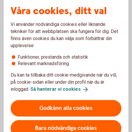
Skattat och klart
Våra cookies, ditt val
Du kan när som helst kostnads- och skattefritt
byta fonder under spartiden.
Vi använder nödvändiga cookies eller liknande
Vinst och uttag i Pensionsspar Privat är
tekniker för att webbplatsen ska fungera för dig. Det
skattefria. I stället dras en schablonskatt, så
finns även cookies du kan välja som förbättrar din
kallad avkastningsskatt, varje år.
upplevelse:
Förtida uttag (så kallat återköp) är avgiftsfritt.
Däremot tas ännu ej betald avkastningsskatt ut.
Funktioner, prestanda och statistik
Relevant marknadsföring
Du kan ta tillbaka ditt cookie-medgivande när du vill,
på cookie-sidan eller under din profil när du är
inloggad.
Så hanterar vi
cookies
.
Mer information
Godkänn alla cookies
Pris
Villkor och mer information
Bara nödvändiga cookies