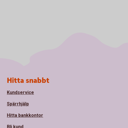
Sidfot
Hitta snabbt
Kundservice
Spärrhjälp
Hitta bankkontor
Bli kund