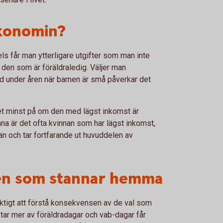
ekonomin?
s får man ytterligare utgifter som man inte
 den som är föräldraledig. Väljer man
id under åren när barnen är små påverkar det
let minst på om den med lägst inkomst är
na är det ofta kvinnan som har lägst inkomst,
än och tar fortfarande ut huvuddelen av
en som stannar hemma
viktigt att förstå konsekvensen av de val som
tar mer av föräldradagar och vab-dagar får