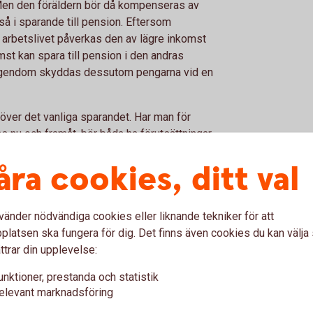
 Men den föräldern bör då kompenseras av
 i sparande till pension. Eftersom
arbetslivet påverkas den av lägre inkomst
st kan spara till pension i den andras
egendom skyddas dessutom pengarna vid en
ver det vanliga sparandet. Har man för
s nu och framåt, bör båda ha förutsättningar
r kan den föra över pengar till ett sparande i
åra cookies, ditt val
vinnor, som ofta är de med lägre inkomst.
vänder nödvändiga cookies eller liknande tekniker för att
latsen ska fungera för dig. Det finns även cookies du kan välj
ttrar din upplevelse:
ill ett ekonomiskt jämställt
unktioner, prestanda och statistik
elevant marknadsföring