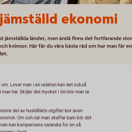
n jämställd ekonomi
t jämställda länder, men ändå finns det fortfarande sto
ch kvinnor. Här får du våra bästa råd om hur man får en
let.
d om. Lever man i en relation kan det också
i man har. Skiljer det mycket i lön bör man ta
törre del av hushållets utgifter bör även
nomin. Om och när man skaffar barn blir det
r man kan kompensera varandra för en så
enare i livet.