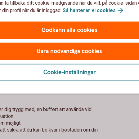
n ta tillbaka ditt cookie-medgivande när du vill, på cookie-sidan 
 din profil när du är inloggad.
Så hanterar vi
cookies
.
ra med er gemensamma ekonomi.
 till det. Den som tjänar mer kan till exempel stå
Godkänn alla cookies
na. Spara kvitton under en period för att få en
r om.
Bara nödvändiga cookies
bära att alla pengar går in på samma konto.
varsitt kort, för vardagliga inköp kan vara bra
er.
Cookie-inställningar
shålls gemensamma ekonomi om man tjänar olika
xempel spara till den andra i dennes namn. Se
 privat egendom för att skydda pengarna.
ner dig trygg med, en buffert att använda vid
uation.
om möjligt.
att säkra att du kan bo kvar i bostaden om din