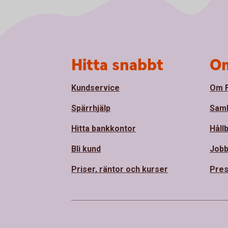
Sidfot
Hitta snabbt
Om
Kundservice
Om F
Spärrhjälp
Sam
Hitta bankkontor
Håll
Bli kund
Jobb
Priser, räntor och kurser
Pres