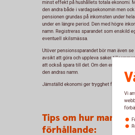
minst effekt på hushållets totala ekonomi.
den andra både i vardagsekonomin men också
pensionen grundas på inkomsten under hela 
under en längre period. Den med högre inkom
namn. Registreras sparandet som enskild 
eventuell skilsmässa.
Utöver pensionssparandet bör man även se ö
avsikt att göra och uppleva saker tillsamman
att också spara till det. Om den ena tjänar me
V
den andras namn.
Jämställd ekonomi ger trygghet för många k
Vi an
webbp
förbä
Tips om hur man får t
F
R
förhållande: