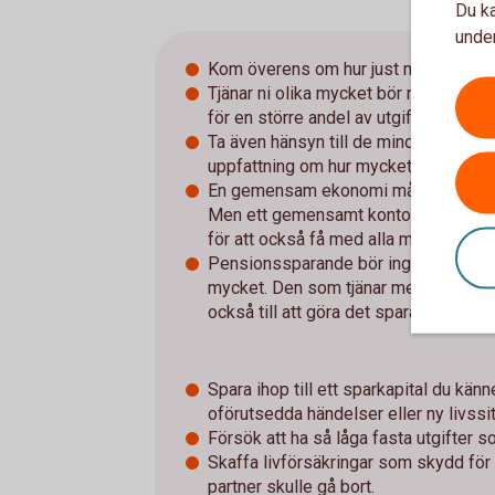
Du ka
under
Kom överens om hur just ni ska gö
Tjänar ni olika mycket bör ni ta hänsyn
för en större andel av utgifterna.
Ta även hänsyn till de mindre utgifter
uppfattning om hur mycket det handla
En gemensam ekonomi måste inte inne
Men ett gemensamt konto, kopplat till 
för att också få med alla mindre utgift
Pensionssparande bör ingå i ett hu
mycket. Den som tjänar mer kan till e
också till att göra det sparandet till
Spara ihop till ett sparkapital du kän
oförutsedda händelser eller ny livssit
Försök att ha så låga fasta utgifter s
Skaffa livförsäkringar som skydd för 
partner skulle gå bort.