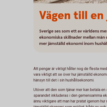
Vägen till e
Sverige ses som ett av världens mes
ekonomiska skillnader mellan män o
mer jämställd ekonomi inom hushål
Att pengar är viktigt håller nog de flesta me
vara viktigt att se över hur jämställd ekonom
hänsyn till det i sin hushållsekonomi.
Utöver att den som tjänar mer kan betala en s
sparandet inkluderas i den gemensamma eko
ännu viktigare att man har pratat igenom hu
jämställd ekonomi som möjligt, både nu och s