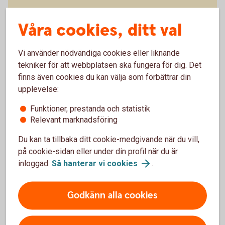
Blippa med mobilen
Våra cookies, ditt val
Betala med mobil, wearables eller
klocka
Vi använder nödvändiga cookies eller liknande
tekniker för att webbplatsen ska fungera för dig. Det
finns även cookies du kan välja som förbättrar din
upplevelse:
Funktioner, prestanda och statistik
Relevant marknadsföring
Spärra kort
Du kan ta tillbaka ditt cookie-medgivande när du vill,
omgående
på cookie-sidan eller under din profil när du är
inloggad.
Så hanterar vi
cookies
.
Godkänn alla cookies
Borttappat eller stulet kort?