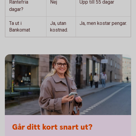
Räntefria
Nej
Upp till 55 dagar
dagar?
Ta ut i
Ja, utan
Ja, men kostar pengar.
Bankomat
kostnad.
Går ditt kort snart ut?