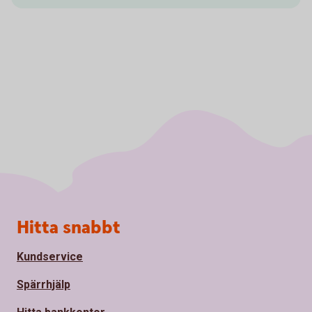
Sidfot
Hitta snabbt
Kundservice
Spärrhjälp