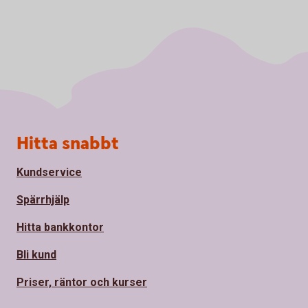
Sidfot
Hitta snabbt
Kundservice
Spärrhjälp
Hitta bankkontor
Bli kund
Priser, räntor och kurser