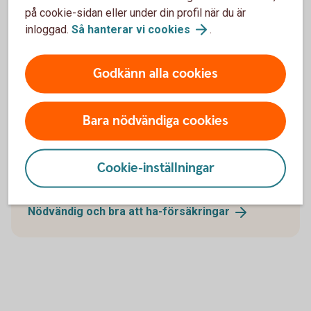
på cookie-sidan eller under din profil när du är
Så gör du en
budget
inloggad.
Så hanterar vi
cookies
.
Godkänn alla cookies
Försäkra din ekonomi
Bara nödvändiga cookies
Ekonomin kan svänga, det har vi sett de senaste
åren. Med en försäkring ökar du tryggheten för dig
Cookie-inställningar
och din familj.
Nödvändig och bra att
ha-försäkringar