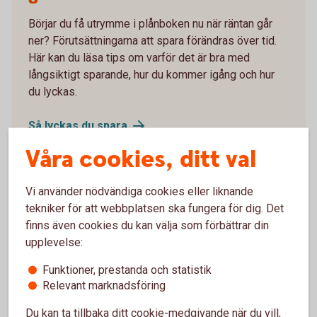
Börjar du få utrymme i plånboken nu när räntan går
ner? Förutsättningarna att spara förändras över tid.
Här kan du läsa tips om varför det är bra med
långsiktigt sparande, hur du kommer igång och hur
du lyckas.
Så lyckas du
spara
Våra cookies, ditt val
Vi använder nödvändiga cookies eller liknande
tekniker för att webbplatsen ska fungera för dig. Det
Gör en budget och få bättre
finns även cookies du kan välja som förbättrar din
koll
upplevelse:
Funktioner, prestanda och statistik
Med en budget kan du få bättre koll på dina utgifter.
Relevant marknadsföring
Madelén Falkenhäll, Swedbanks hållbarhetsekonom,
vet allt om hur man gör en bra budget.
Du kan ta tillbaka ditt cookie-medgivande när du vill,