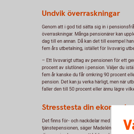
Undvik överraskningar
Genom att i god tid sätta sig in i pensions
överraskningar. Många pensionärer kan upple
dag till en annan. Då kan det till exempel han
fem års utbetalning, istället för livsvarig utb
– Ett livsvarigt uttag av pensionen för ett g
procent av slutlönen i pension. Väljer du ist
fem år kanske du får omkring 90 procent eller
pension. Det kan ju verka härligt, men när ut
faller den till 50 procent eller ännu lägre 
Stresstesta din ekonomi
V
Det finns för- och nackdelar med livsvarig 
tjänstepensionen, säger Madelén Falkenhäll o