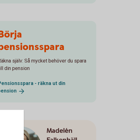
Börja
pensionsspara
Räkna själv: Så mycket behöver du spara
ill din pension
Pensionsspara - räkna ut din
pension
Madelén