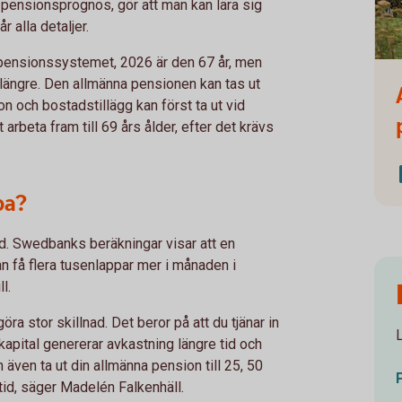
in pensionsprognos, gör att man kan lära sig
 alla detaljer.
i pensionssystemet, 2026 är den 67 år, men
Fami
t längre. Den allmänna pensionen kan tas ut
ion och bostadstillägg kan först ta ut vid
tt arbeta fram till 69 års ålder, efter det krävs
ba?
nad. Swedbanks beräkningar visar att en
n få flera tusenlappar mer i månaden i
l.
öra stor skillnad. Det beror på att du tjänar in
skapital genererar avkastning längre tid och
 även ta ut din allmänna pension till 25, 50
ltid, säger Madelén Falkenhäll.