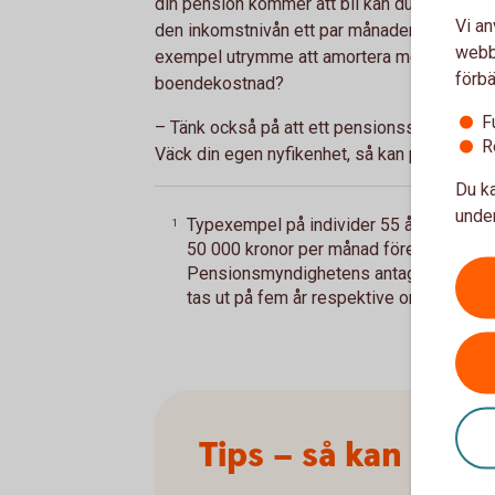
din pension kommer att bli kan du stresstes
Vi an
den inkomstnivån ett par månader. Då kan du ä
webbp
exempel utrymme att amortera mer på bostad
förbä
boendekostnad?
F
– Tänk också på att ett pensionssparande kan
R
Väck din egen nyfikenhet, så kan pensionen bl
Du ka
under
Typexempel på individer 55 år i vanlig
1
50 000 kronor per månad före skatt. Berä
Pensionsmyndighetens antaganden och u
tas ut på fem år respektive om det tas ut
Tips – så kan du p