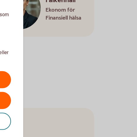
Falkenhäll
Ekonom för
a som
Finansiell hälsa
eller