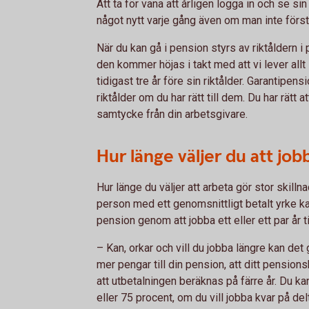
Att ta för vana att årligen logga in och se s
något nytt varje gång även om man inte förstår
När du kan gå i pension styrs av riktåldern 
den kommer höjas i takt med att vi lever all
tidigast tre år före sin riktålder. Garantipens
riktålder om du har rätt till dem. Du har rätt a
samtycke från din arbetsgivare.
Hur länge väljer du att job
Hur länge du väljer att arbeta gör stor skill
person med ett genomsnittligt betalt yrke ka
pension genom att jobba ett eller ett par år til
– Kan, orkar och vill du jobba längre kan det g
mer pengar till din pension, att ditt pension
att utbetalningen beräknas på färre år. Du kan
eller 75 procent, om du vill jobba kvar på de