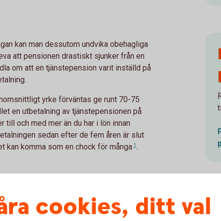
frågan kan man dessutom undvika obehagliga
va att pensionen drastiskt sjunker från en
dla om att en tjänstepension varit inställd på
etalning.
enomsnittligt yrke förväntas ge runt 70-75
t
ället en utbetalning av tjänstepensionen på
 till och med mer än du har i lön innan
betalningen sedan efter de fem åren är slut
vilket kan komma som en chock för
många
1
.
åra cookies, ditt val
respektive tidsbegränsad utbetalning av
ch tipsar om att när du vet ungefär hur stor