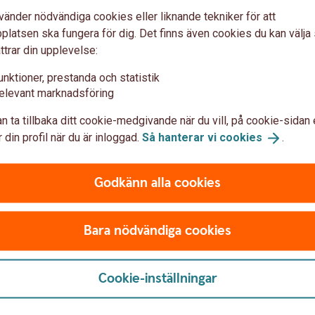
ta din ekonomi genom att prova att leva på
vänder nödvändiga cookies eller liknande tekniker för att
ven se över dina utgifter, finns det till
latsen ska fungera för dig. Det finns även cookies du kan välj
slånet för att minska din framtida
ttrar din upplevelse:
unktioner, prestanda och statistik
 göra stor skillnad för din framtida pension.
elevant marknadsföring
i en härlig tid att se fram emot.
n ta tillbaka ditt cookie-medgivande när du vill, på cookie-sidan 
 din profil när du är inloggad.
Så hanterar vi
cookies
.
t förekommande yrken med löner på 30 000-
kningar gjorda utifrån
tifrån om hela tjänstepensionskapitalet
Godkänn alla cookies
 livsvarigt.
Tillbaka
Bara nödvändiga cookies
Cookie-inställningar
åverka din pension