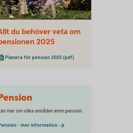
ly and friends having a picnic in the garden
Allt du behöver veta om
pensionen 2025
Planera för pension 2025 (pdf)
Pension
Läs mer om olika områden inom pension.
Pension - mer
information