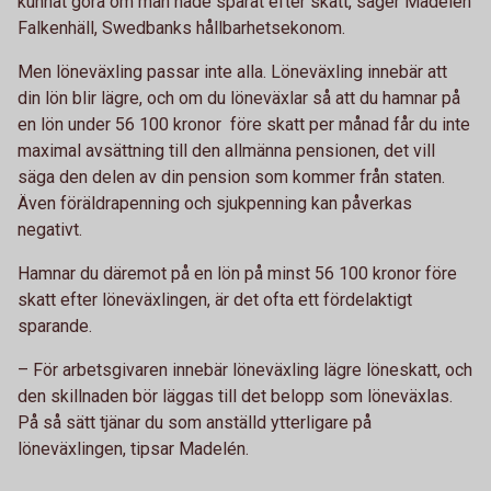
kunnat göra om man hade sparat efter skatt, säger Madelén
Falkenhäll, Swedbanks hållbarhetsekonom.
Men löneväxling passar inte alla. Löneväxling innebär att
din lön blir lägre, och om du löneväxlar så att du hamnar på
en lön under 56 100 kronor före skatt per månad får du inte
maximal avsättning till den allmänna pensionen, det vill
säga den delen av din pension som kommer från staten.
Även föräldrapenning och sjukpenning kan påverkas
negativt.
Hamnar du däremot på en lön på minst 56 100 kronor före
skatt efter löneväxlingen, är det ofta ett fördelaktigt
sparande.
– För arbetsgivaren innebär löneväxling lägre löneskatt, och
den skillnaden bör läggas till det belopp som löneväxlas.
På så sätt tjänar du som anställd ytterligare på
löneväxlingen, tipsar Madelén.