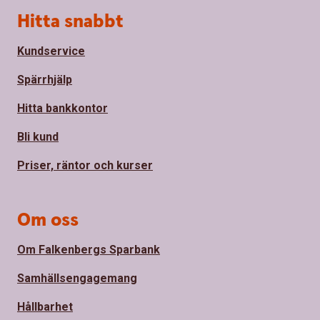
Sidfot
Hitta snabbt
Kundservice
Spärrhjälp
Hitta bankkontor
Bli kund
Priser, räntor och kurser
Om oss
Om Falkenbergs Sparbank
Samhällsengagemang
Hållbarhet