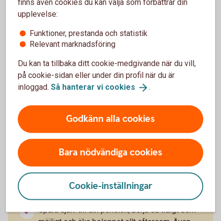
finns även cookies du kan välja som förbättrar din
upplevelse:
Funktioner, prestanda och statistik
Relevant marknadsföring
Du kan ta tillbaka ditt cookie-medgivande när du vill,
på cookie-sidan eller under din profil när du är
inloggad.
Så hanterar vi
cookies
.
Madelén Falkenhäll
Ekonom för Finansiell hälsa
Godkänn alla cookies
Bara nödvändiga cookies
Tips – så kan du påverka din
pension
Cookie-inställningar
Spara själv till din pension, börja så tidigt som