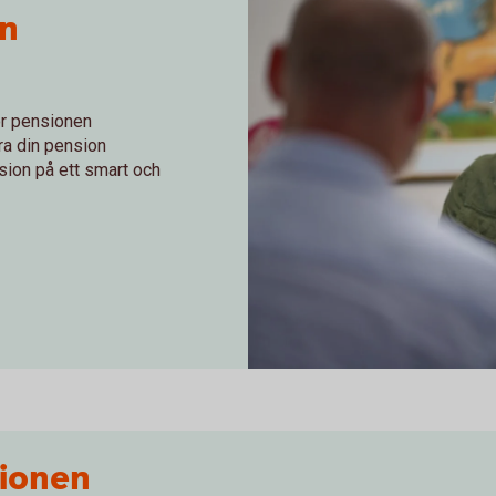
en
för pensionen
tra din pension
nsion på ett smart och
Claes Svensson pensionsrådgi
sionen