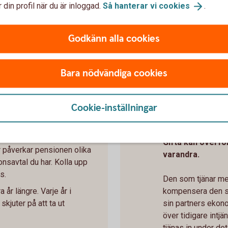
 din profil när du är inloggad.
Så hanterar vi
cookies
.
Godkänn alla cookies
Bara nödvändiga cookies
a pensionen:
Så kan du spa
Cookie-inställningar
Om ni är gi
ba heltid, längre perioder av
Gifta kan överfö
 påverkar pensionen olika
varandra.
nsavtal du har. Kolla upp
s.
Den som tjänar mer
 år längre. Varje år i
kompensera den so
skjuter på att ta ut
sin partners ekon
över tidigare intj
tjänas in under det