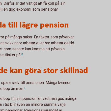
ärför är det viktigt att få koll på sin
 till en god ekonomi som pensionär.
a till lägre pension
eror på många saker. En faktor som påverkar
 av kvinnor arbetar eller har arbetat deltid
något som senare kan komma att påverka
te tänker
på
2
.
de kan göra stor skillnad
 spara själv till pensionen. Många kvinnor
 belopp än
män
3
.
 belopp till sin pension än vad män gör, många
a i tid blir även en mindre summa varje
som pensionär. Pensionssparandet är