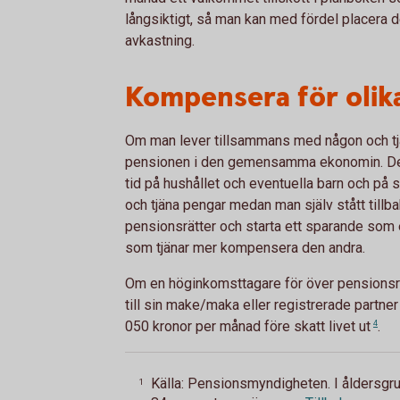
långsiktigt, så man kan med fördel placera det
avkastning.
Kompensera för olika
Om man lever tillsammans med någon och tjä
pensionen i den gemensamma ekonomin. Den 
tid på hushållet och eventuella barn och på så
och tjäna pengar medan man själv stått tillb
pensionsrätter och starta ett sparande som
som tjänar mer kompensera den andra.
Om en höginkomsttagare för över pensionsrä
till sin make/maka eller registrerade partn
050 kronor per månad före skatt livet
ut
4
.
Källa: Pensionsmyndigheten. I åldersgru
1