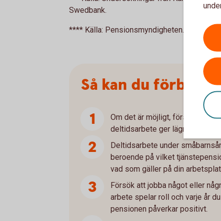
under
Swedbank.
**** Källa: Pensionsmyndigheten.
Så kan du förbättr
Om det är möjligt, försök att job
deltidsarbete ger lägre pension.
Deltidsarbete under småbarnsår
beroende på vilket tjänstepensio
vad som gäller på din arbetsplat
Försök att jobba något eller några
arbete spelar roll och varje år du 
pensionen påverkar positivt.