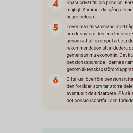
Spara privat till din pension. Fö
möjligt. Kommer du igång senar
högre belopp.
Lever man tillsammans med någo
om dessutom den ena tar större
genom att till exempel arbeta del
rekommendation att inkludera p
gemensamma ekonomin. Det kan 
pensionssparande i dennes na
genom äktenskapsförord upprätt
Gifta kan överföra pensionsrätte
den förälder som tar större dele
eventuellt deltidsarbete. På så
det pensionsbortfall den förälde