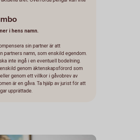
sambo
rtner i hens namn.
kompensera sin partner är att
in partners namn, som enskild egendom.
a inte ingå i en eventuell bodelning.
l enskild genom äktenskapsförord som
eller genom ett villkor i gåvobrev av
en är en gåva. Ta hjälp av jurist för att
ngar upprättade.