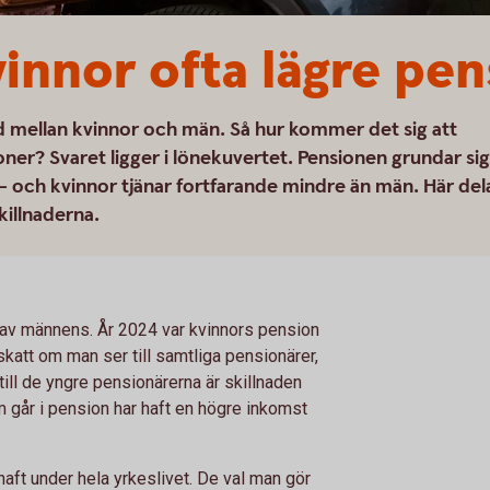
vinnor ofta lägre pen
d mellan kvinnor och män. Så hur kommer det sig att
ner? Svaret ligger i lönekuvertet. Pensionen grundar sig
 och kvinnor tjänar fortfarande mindre än män. Här del
killnaderna.
t av männens. År 2024 var kvinnors pension
att om man ser till samtliga pensionärer,
ll de yngre pensionärerna är skillnaden
om går i pension har haft en högre inkomst
ft under hela yrkeslivet. De val man gör