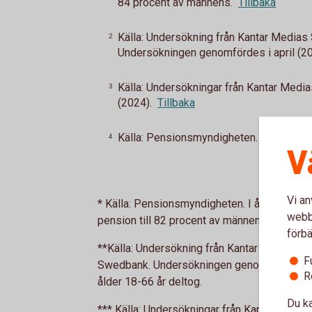
84 procent av männens.
Tillbaka
Källa: Undersökning från Kantar Medias
2
Undersökningen genomfördes i april (20
Källa: Undersökningar från Kantar Med
3
(2024).
Tillbaka
Källa: Pensionsmyndigheten.
Tillbaka
4
V
Vi an
* Källa: Pensionsmyndigheten. I åldersgrup
webbp
pension till 82 procent av männens.
förbä
**Källa: Undersökning från Kantar Medias S
F
Swedbank. Undersökningen genomfördes i ap
R
ålder 18-66 år deltog.
Du ka
*** Källa: Undersökningar från Kantar Media