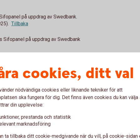
 Sifopanel på uppdrag av Swedbank.
25).
Tillbaka
ias Sifopanel på uppdrag av Swedbank
åra cookies, ditt val
vänder nödvändiga cookies eller liknande tekniker för att
pen 65-69 år uppgår kvinnors
latsen ska fungera för dig. Det finns även cookies du kan välj
ttrar din upplevelse:
ifopanel på uppdrag av
unktioner, prestanda och statistik
ril 2023, 3 100 personer i
elevant marknadsföring
n ta tillbaka ditt cookie-medgivande när du vill, på cookie-sidan 
s Sifopanel på uppdrag av