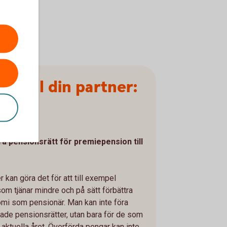
ra till din partner:
fta
ra pensionsrätt för premiepension till
 kan göra det för att till exempel
m tjänar mindre och på sätt förbättra
omi som pensionär. Man kan inte föra
änade pensionsrätter, utan bara för de som
 aktuella året. Överförda pengar kan inte