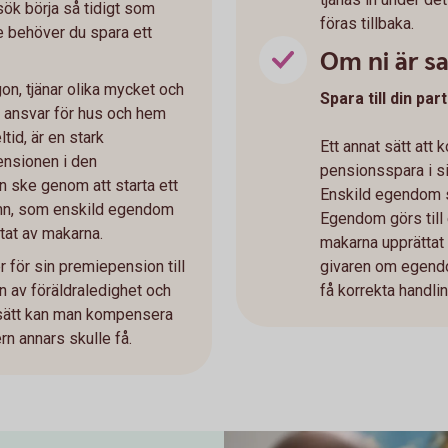
rsök börja så tidigt som
föras tillbaka.
e behöver du spara ett
Om ni är 
n, tjänar olika mycket och
Spara till din pa
 ansvar för hus och hem
tid, är en stark
Ett annat sätt att 
ensionen i den
pensionsspara i s
ske genom att starta ett
Enskild egendom sk
mn, som enskild egendom
Egendom görs til
at av makarna.
makarna upprättat 
r för sin premiepension till
givaren om egendom
n av föräldraledighet och
få korrekta handli
 sätt kan man kompensera
rn annars skulle få.