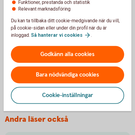
Funktioner, prestanda och statistik
Relevant marknadsföring
Du kan ta tillbaka ditt cookie-medgivande när du vill,
på cookie-sidan eller under din profil när du är
Vill du ha hjälp med juridiken?
inloggad.
Så hanterar vi
cookies
.
Det är mycket att tänka på när man blir sambo eller
gifter sig. Ibland händer det oförutsedda. Se till att
Godkänn alla cookies
få en bra start och skapa en trygg framtid
tillsammans.
Bara nödvändiga cookies
Familjejuridik - juridisk hjälp för
privatpersoner
Cookie-inställningar
Andra läser också