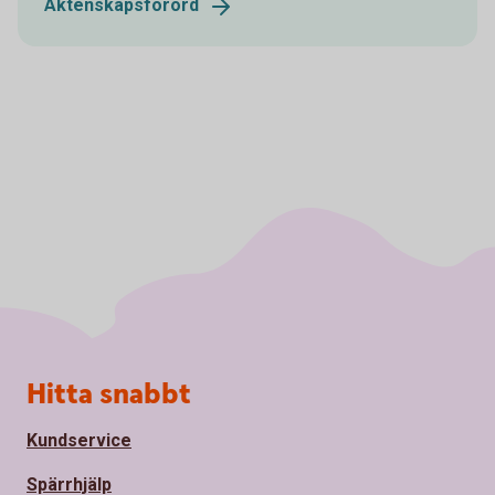
Äktenskapsförord
Sidfot
Hitta snabbt
Kundservice
Spärrhjälp