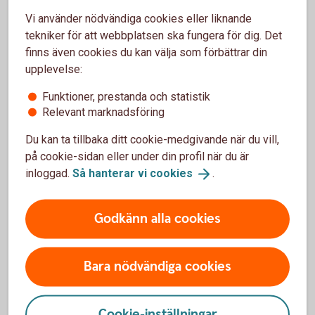
Bildar man familj är det särskilt viktigt att tänka på att
Vi använder nödvändiga cookies eller liknande
jämställa ekonomin inom hushållet under småbarnsåren.
tekniker för att webbplatsen ska fungera för dig. Det
Det gör man bäst genom att försöka dela lika på
finns även cookies du kan välja som förbättrar din
föräldraledighet, VAB-dagar och eventuellt deltidsarbete.
upplevelse:
Funktioner, prestanda och statistik
Om den ena partnern stannar hemma
Relevant marknadsföring
med barnen länge
Du kan ta tillbaka ditt cookie-medgivande när du vill,
Den som i större utsträckning är frånvarande från sitt arbete
på cookie-sidan eller under din profil när du är
har inte bara en lägre lön under den tiden, utan också sämre
inloggad.
Så hanterar vi
cookies
.
förutsättning att spara för sin ekonomiska trygghet.
Godkänn alla cookies
– När barnen är små är det inte ovanligt att den med lägre
inkomst är den som tar en större del av föräldraledighet,
VAB och kanske även jobbar deltid några år. Det minskar
Bara nödvändiga cookies
inkomsten och därmed möjligheten att spara.
- Därför är det viktigt att man inkludera både vanligt
Cookie-inställningar
sparandet samt sparandet till pension, i den gemensamma