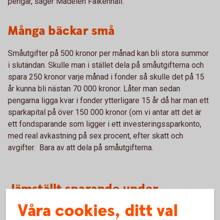
pengar, säger Madelén Falkenhäll.
Många bäckar små
Småutgifter på 500 kronor per månad kan bli stora summor
i slutändan. Skulle man i stället dela på småutgifterna och
spara 250 kronor varje månad i fonder så skulle det på 15
år kunna bli nästan 70 000 kronor. Låter man sedan
pengarna ligga kvar i fonder ytterligare 15 år då har man ett
sparkapital på över 150 000 kronor (om vi antar att det är
ett fondsparande som ligger i ett investeringssparkonto,
med real avkastning på sex procent, efter skatt och
avgifter. Bara av att dela på småutgifterna.
Jämställt sparande under
småbarnsår
Våra cookies, ditt val