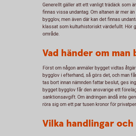
Generellt gäller att ett vanligt trädäck som ä
finnas vissa undantag. Om altanen är mer än
bygglov, men även där kan det finnas undant
klassat som kulturhistoriskt värdefullt. Hör
område.
Vad händer om man b
Först om någon anmäler bygget vidtas åtgärd
bygglov i efterhand, så görs det, och man få
tas bort innan nämnden fattar beslut, ges ing
bygget bygglov får den ansvarige ett förel
sanktionsavgift. Om ändringen ändå inte geno
röra sig om ett par tusen kronor för privatpe
Vilka handlingar och 