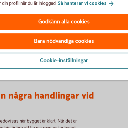
 din profil när du är inloggad.
Så hanterar vi
cookies
.
rjas inom två år och avslutas inom fem år.
Godkänn alla cookies
tt bygglovsbeslut?
Bara nödvändiga cookies
sen måste det göras inom en viss tidsperiod.
som kontrollerar att överklagan kommit in
 vidare till länsstyrelsen som prövar om den
Cookie-inställningar
a. Överklaganden rör oftast projekt som
er från grannar i villaområden, eller att man
lut.
n några handlingar vid
dovisas när bygget är klart. När det är
vis är bra att ha när man säljer huset.