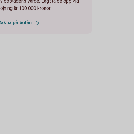
av bostadens värde. Lägsta belopp vid
höjning är 100 000 kronor.
Räkna på
bolån