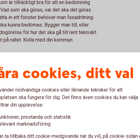
om är tillräckligt bra för att en bedömning
Vad som ska göras, var det ska det göras
tta in ett fönster behöver man fasadritning
ska kunna bedömas. Bygger man till, eller
görelse för hur det ska gå till rent tekniskt.
ut på nätet. Kolla med din kommun.
direkt när man fått
åra cookies, ditt val
renden brukar man få det när man får sitt
vänder nödvändiga cookies eller liknande tekniker för att
 lag som säger att det behöver gå fyra
latsen ska fungera för dig. Det finns även cookies du kan välj
llas. I större projekt söker man först bygglov
ttrar din upplevelse:
a veckor att få under förutsättning att alla
unktioner, prestanda och statistik
det är det bara att börja bygga.
elevant marknadsföring
glovet?
n ta tillbaka ditt cookie-medgivande när du vill, på cookie-sidan 