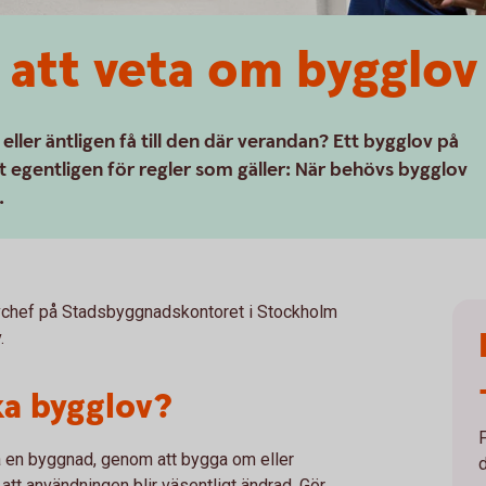
r att veta om bygglov
ller äntligen få till den där verandan? Ett bygglov på
et egentligen för regler som gäller: När behövs bygglov
.
vchef på Stadsbyggnadskontoret i Stockholm
.
a bygglov?
 en byggnad, genom att bygga om eller
d
 att användningen blir väsentligt ändrad. Gör