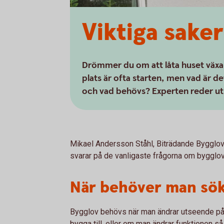
Viktiga sake
Drömmer du om att låta huset växa e
plats är ofta starten, men vad är d
och vad behövs? Experten reder ut
Mikael Andersson Ståhl, Biträdande Bygglo
svarar på de vanligaste frågorna om bygglov
När behöver man sök
Bygglov behövs när man ändrar utseende på
bygga till, eller om man ändrar funktionen så