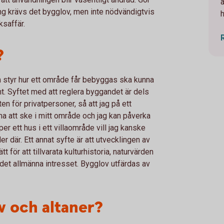
ng krävs det bygglov, men inte nödvändigtvis
ksaffär.
?
m styr hur ett område får bebyggas ska kunna
ent. Syftet med att reglera byggandet är dels
n för privatpersoner, så att jag på ett
a att ske i mitt område och jag kan påverka
er ett hus i ett villaområde vill jag kanske
r där. Ett annat syfte är att utvecklingen av
 för att tillvarata kulturhistoria, naturvärden
det allmänna intresset. Bygglov utfärdas av
v och altaner?