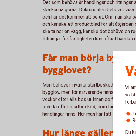
Det som behövs är handlingar och ritningar s
ska kunna göras. Dokumenten behöver visa: 
och hur det kommer att se ut. Om man ska sä
och kanske ett produktblad för att åtgärden 
ska ta ner en vägg, kanske det behövs en redo
Ritningar för fastigheten kan oftast hämtas 
Får man börja bygga 
V
bygglovet?
Man behöver invänta startbesked. I enklare ä
Vi an
bygglov, men för närvarande finns en svensk
webbp
veckor efter alla beslut innan de får verkstä
förbä
och därefter startbesked, som tar ungefär fyr
F
handlingar finns. När man har fått startbeske
R
Hur länge gäller byg
Du ka