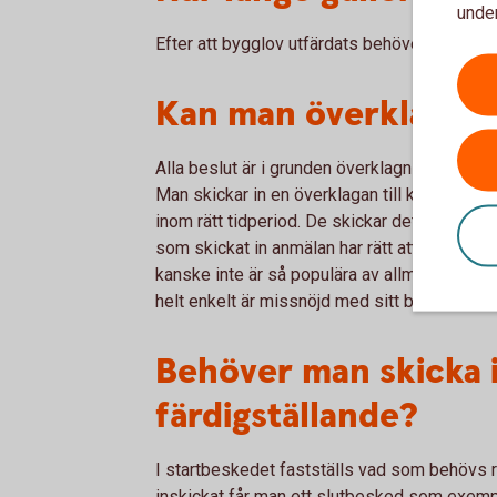
under
Efter att bygglov utfärdats behöver det påbö
Kan man överklaga e
Alla beslut är i grunden överklagningsbara, 
Man skickar in en överklagan till kommunen 
inom rätt tidperiod. De skickar det i så fall
som skickat in anmälan har rätt att överklag
kanske inte är så populära av allmänheten, ell
helt enkelt är missnöjd med sitt bygglovsbes
Behöver man skicka i
färdigställande?
I startbeskedet fastställs vad som behövs re
inskickat får man ett slutbesked som exempel