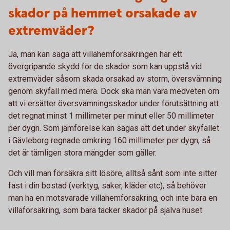
skador på hemmet orsakade av
extremväder?
Ja, man kan säga att villahemförsäkringen har ett
övergripande skydd för de skador som kan uppstå vid
extremväder såsom skada orsakad av storm, översvämning
genom skyfall med mera. Dock ska man vara medveten om
att vi ersätter översvämningsskador under förutsättning att
det regnat minst 1 millimeter per minut eller 50 millimeter
per dygn. Som jämförelse kan sägas att det under skyfallet
i Gävleborg regnade omkring 160 millimeter per dygn, så
det är tämligen stora mängder som gäller.
Och vill man försäkra sitt lösöre, alltså sånt som inte sitter
fast i din bostad (verktyg, saker, kläder etc), så behöver
man ha en motsvarade villahemförsäkring, och inte bara en
villaförsäkring, som bara täcker skador på själva huset.