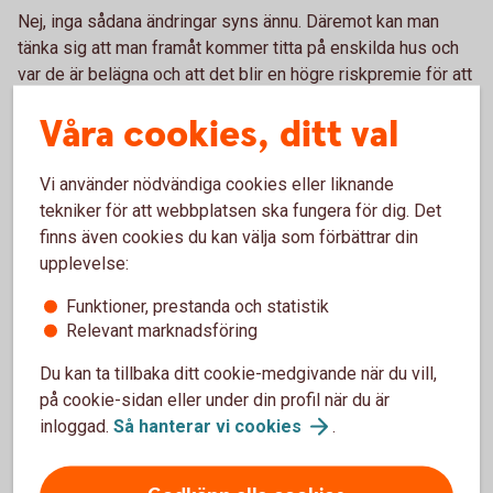
Nej, inga sådana ändringar syns ännu. Däremot kan man
tänka sig att man framåt kommer titta på enskilda hus och
var de är belägna och att det blir en högre riskpremie för att
försäkra ett hus som ligger vid ett vattendrag och är lågt
Våra cookies, ditt val
beläget.
Vi använder nödvändiga cookies eller liknande
Vad tror du om olyckor framåt
tekniker för att webbplatsen ska fungera för dig. Det
relaterat till vädret?
finns även cookies du kan välja som förbättrar din
upplevelse:
Det vi har sett på senare tid är att det har blivit svårare att
Funktioner, prestanda och statistik
förutspå var skyfallen kommer att ske och hur stora de
Relevant marknadsföring
kommer att bli, och det tror vi att vi kommer se mer av
framåt.
Du kan ta tillbaka ditt cookie-medgivande när du vill,
på cookie-sidan eller under din profil när du är
Behövs det förändringar i
inloggad.
Så hanterar vi
cookies
.
infrastrukturen runt våra hus för