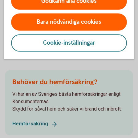
Godkänn alla cookies
att anpassa till nya
omständigheter?
Bara nödvändiga cookies
Kommunerna behöver se över upptagningsförmågan av
dagvatten, och här ser det väldigt olika ut i olika kommuner,
både vad gäller vad man har för system och hur väl det
Cookie-inställningar
fungerar.
Behöver du hemförsäkring?
Vi har en av Sveriges bästa hemförsäkringar enligt
Konsumenternas.
Skydd för såväl hem och saker vi brand och inbrott.
Hemförsäkring