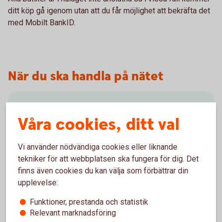
ditt köp gå igenom utan att du får möjlighet att bekräfta det
med Mobilt BankID.
När du ska handla på nätet
Slå på/av ditt kort för internetköp
Våra cookies, ditt val
För att kunna handla på nätet behöver du slå på ditt
kort för internetköp, det gör du enkelt i
Vi använder nödvändiga cookies eller liknande
internetbanken eller i appen.
tekniker för att webbplatsen ska fungera för dig. Det
finns även cookies du kan välja som förbättrar din
Slå på/av ditt kort för
internetköp
upplevelse:
Funktioner, prestanda och statistik
Relevant marknadsföring