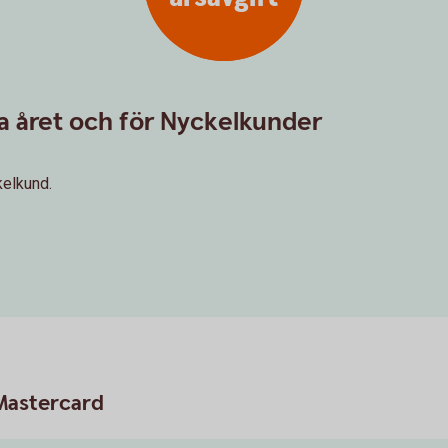
sta året och för Nyckelkunder
kelkund.
 Mastercard