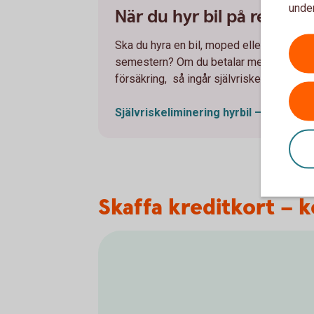
under
När du hyr bil på resan
Ska du hyra en bil, moped eller vespa un
semestern? Om du betalar med kreditkort
försäkring, så ingår självriskeliminering 
Självriskeliminering hyrbil – villkor
(t
Skaffa kreditkort – k