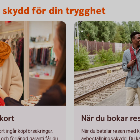
a skydd för din trygghet
Man and woman on their way on
kort
När du bokar re
rt ingår köpförsäkringar.
När du betalar resan med k
i och förlängd garanti får du
avbeställningsskydd. Du ka