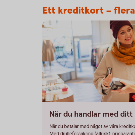
Ett kreditkort – fler
1098269502
När du handlar med ditt 
När du betalar med något av våra kreditko
Med drulleförsäkring (allrisk), prisgarant