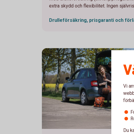
extra skydd och flexibilitet. Ingen självris
Drulleförsäkring, prisgaranti och för
V
Vi an
webbp
förbä
F
R
Du ka
663749719