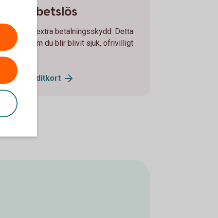
eller arbetslös
 teckna ett extra betalningsskydd. Detta
äkningar om du blir blivit sjuk, ofrivilligt
 sjukdom.
al- och
kreditkort