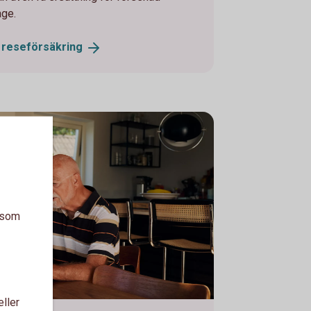
age.
s
reseförsäkring
a som
eller
 on a laptop