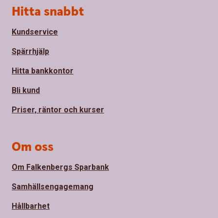
Sidfot
Hitta snabbt
Kundservice
Spärrhjälp
Hitta bankkontor
Bli kund
Priser, räntor och kurser
Om oss
Om Falkenbergs Sparbank
Samhällsengagemang
Hållbarhet