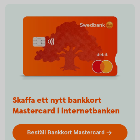
Skaffa ett nytt bankkort
Mastercard i internetbanken
Beställ Bankkort
Mastercard