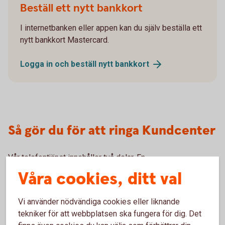
Beställ ett nytt bankkort
I internetbanken eller appen kan du själv beställa ett
nytt bankkort Mastercard.
Logga in och beställ nytt
bankkort
Så gör du för att ringa Kundcenter
Vår telefontjänst innehåller två delar. En
självbetjäningstjänst där du kan få saldo och transaktioner
Våra cookies, ditt val
upplästa genom knappval och tjänsten personlig service
där du får hjälp och rådgivning av våra rådgivare.
Vi använder nödvändiga cookies eller liknande
tekniker för att webbplatsen ska fungera för dig. Det