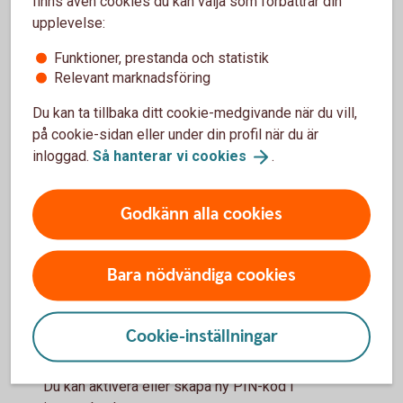
finns även cookies du kan välja som förbättrar din
Anslut dig till Kundcenter
upplevelse:
Om du inte redan är ansluten till vår telefontjänst, börja
Funktioner, prestanda och statistik
med det. Du ansluter dig i internetbanken. Klicka på
Relevant marknadsföring
knapparna Aktivera när du är inloggad.
Du kan ta tillbaka ditt cookie-medgivande när du vill,
Logga in och aktivera
telefontjänst
på cookie-sidan eller under din profil när du är
Använd en kod för att legitimera dig
inloggad.
Så hanterar vi
cookies
.
När du ringer till Kundcenter kan du välja att legitimera
dig med Mobilt BankID eller med en PIN-kod.
Godkänn alla cookies
Skaffa Mobilt BankID
Bara nödvändiga cookies
Gör så här för att skaffa Mobilt
BankID
Cookie-inställningar
Skaffa PIN-kod
Du kan aktivera eller skapa ny PIN-kod i