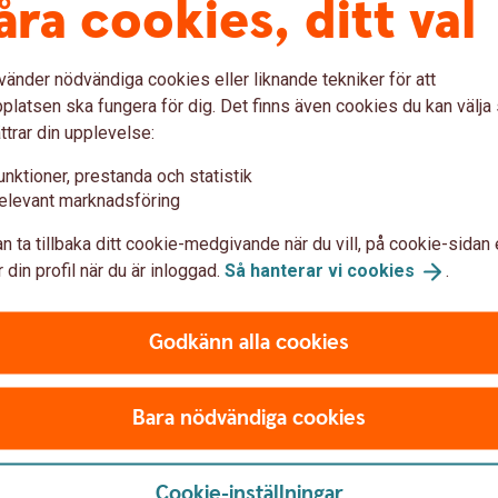
åra cookies, ditt val
vänder nödvändiga cookies eller liknande tekniker för att
latsen ska fungera för dig. Det finns även cookies du kan välj
ttrar din upplevelse:
unktioner, prestanda och statistik
Jämför våra
elevant marknadsföring
kort
n ta tillbaka ditt cookie-medgivande när du vill, på cookie-sidan 
 din profil när du är inloggad.
Så hanterar vi
cookies
.
Godkänn alla cookies
dig?
kort? Jämför våra bankkort och kreditkort för att
Bara nödvändiga cookies
Cookie-inställningar