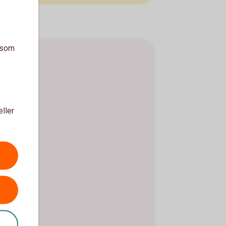
a som
eller