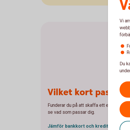
V
Vi an
webbp
förbä
F
R
Du ka
under
Vilket kort passar 
Funderar du på att skaffa ett eller flera 
se vad som passar dig.
Jämför bankkort och
kreditkort