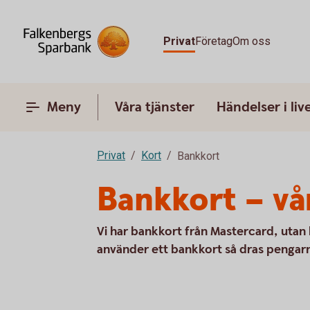
Privat
Företag
Om oss
Meny
Våra tjänster
Händelser i liv
Privat
Kort
Bankkort
Bankkort – vå
Vi har bankkort från Mastercard, utan 
använder ett bankkort så dras pengarn