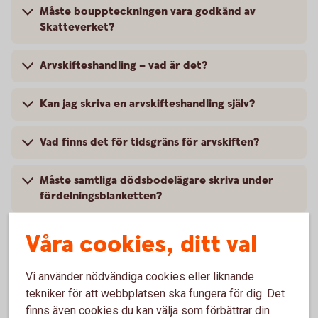
Måste bouppteckningen vara godkänd av
Skatteverket?
Arvskifteshandling – vad är det?
Kan jag skriva en arvskifteshandling själv?
Vad finns det för tidsgräns för arvskiften?
Måste samtliga dödsbodelägare skriva under
fördelningsblanketten?
Jag behöver hjälp att fylla i
Våra cookies, ditt val
fördelningsblanketten för utbetalning av arv.
Vi använder nödvändiga cookies eller liknande
Vad gör dödsbodelägarna när raderna inte
tekniker för att webbplatsen ska fungera för dig. Det
räcker till på blanketten?
finns även cookies du kan välja som förbättrar din