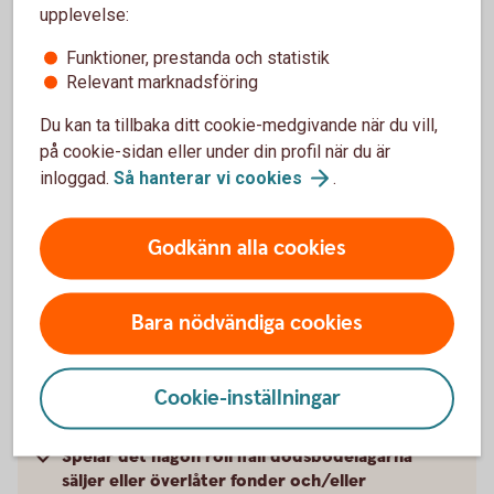
upplevelse:
Behöver man skicka in bouppteckningen igen
Funktioner, prestanda och statistik
om man redan gjort ett tidigare skifte?
Relevant marknadsföring
Kan dödsbo i fristående sparbanker skicka in
Du kan ta tillbaka ditt cookie-medgivande när du vill,
arvskiftes- eller betalningsuppdrag?
på cookie-sidan eller under din profil när du är
inloggad.
Så hanterar vi
cookies
.
Vad har mitt ärende för status och när sker
utbetalning?
Godkänn alla cookies
Vad innebär det att vidimera och vem får
vidimera underlag som ska skickas in?
Bara nödvändiga cookies
Dödsboet har ett bolån som ska tas över, vart
Cookie-inställningar
ska dödsbodelägaren vända sig?
Spelar det någon roll ifall dödsbodelägarna
säljer eller överlåter fonder och/eller