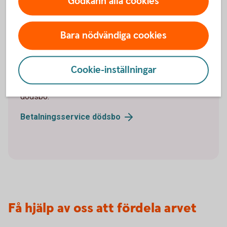
Godkänn alla cookies
betalningsuppdrag
Bara nödvändiga cookies
Hanteringstiden för betalningsuppdrag, det vill säga
hjälp att betala räkningar utställda till dödsboet, är
cirka 3 arbetsdagar.
Cookie-inställningar
För mer information om betalningsservice för
dödsbo:
Betalningsservice
dödsbo
Få hjälp av oss att fördela arvet