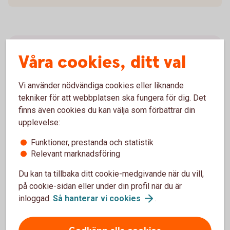
Adress till Arvskiftesgruppen
Våra cookies, ditt val
Falkenbergs Sparbank, Arvskifte
Vi använder nödvändiga cookies eller liknande
Box 32
tekniker för att webbplatsen ska fungera för dig. Det
311 21 Falkenberg
finns även cookies du kan välja som förbättrar din
upplevelse:
Viktigt!
Vänligen frankera kuvertet.
Funktioner, prestanda och statistik
Relevant marknadsföring
Du kan ta tillbaka ditt cookie-medgivande när du vill,
på cookie-sidan eller under din profil när du är
inloggad.
Så hanterar vi
cookies
.
Hanteringstid för