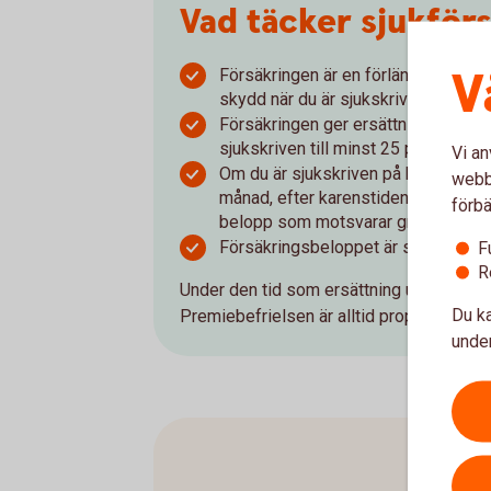
Vad täcker sjukför
V
Försäkringen är en förlängning av T
skydd när du är sjukskriven längre än
Försäkringen ger ersättning efter at
sjukskriven till minst 25 procent på
Vi an
Om du är sjukskriven på heltid får 
webbp
månad, efter karenstiden. Är du delt
förbä
belopp som motsvarar graden av din
F
Försäkringsbeloppet är skattefritt 
R
Under den tid som ersättning utbetalas f
Du ka
Premiebefrielsen är alltid proportionell 
under