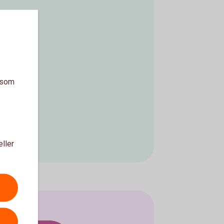
a som
eller