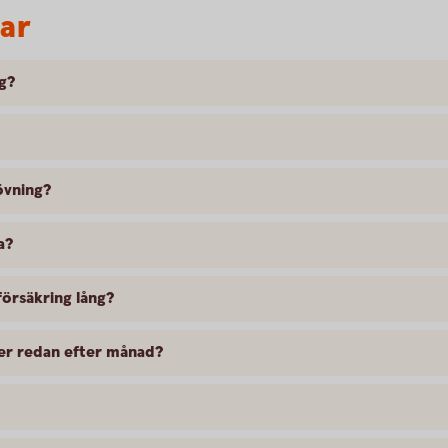
var
ng?
övning?
a?
försäkring lång?
ler redan efter månad?