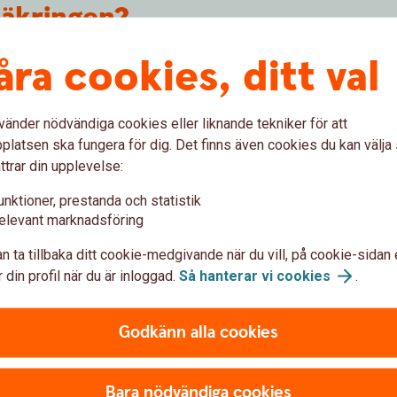
säkringen?
åra cookies, ditt val
rygga sjukförsäkring kort och ger ekonomiskt
 ett år.
t du under 12 månader i följd har varit
 grund av sjukdom eller olycksfall.
vänder nödvändiga cookies eller liknande tekniker för att
du hela försäkringsbeloppet utbetalat en gång per
latsen ska fungera för dig. Det finns även cookies du kan välj
idssjukskriven (minst 25 procent) får du ett
ttrar din upplevelse:
 sjukskrivning.
unktioner, prestanda och statistik
och betalas ut månadsvis i efterskott.
elevant marknadsföring
rån försäkringen behöver du inte betala premien.
n ta tillbaka ditt cookie-medgivande när du vill, på cookie-sidan 
mot sjukskrivningsgraden.
 din profil när du är inloggad.
Så hanterar vi
cookies
.
Godkänn alla cookies
Bara nödvändiga cookies