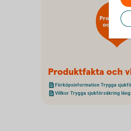
Produktfak
och villko
Produktfakta och vi
Förköpsinformation Trygga sjuk­fö
Villkor Trygga sjuk­försäkring lång