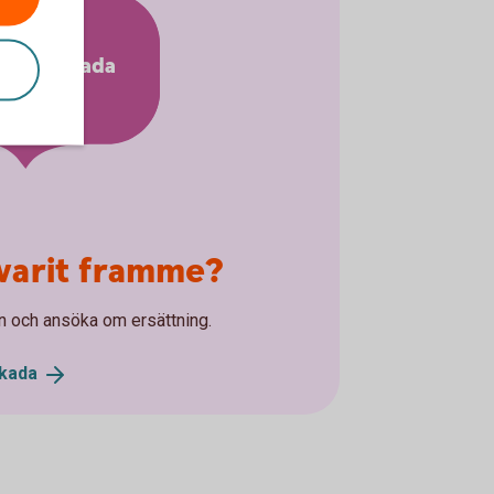
Anmäl skada
varit framme?
n och ansöka om ersättning.
kada