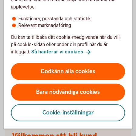
försäkringarna?
upplevelse:
Funktioner, prestanda och statistik
När slutar den tidigare ägarens försäkring att
Relevant marknadsföring
gälla?
Du kan ta tillbaka ditt cookie-medgivande när du vill,
Om man övningskör och olyckan är framme,
på cookie-sidan eller under din profil när du är
täcker bilförsäkringen då?
inloggad.
Så hanterar vi
cookies
.
Gäller bilförsäkringen utanför Sverige?
Godkänn alla cookies
Täcker försäkringen viltolyckor?
Bara nödvändiga cookies
Vilka bilar har en vagnskadegaranti?
Cookie-inställningar