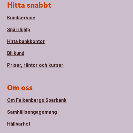
Sidfot
Hitta snabbt
Kundservice
Spärrhjälp
Hitta bankkontor
Bli kund
Priser, räntor och kurser
Om oss
Om Falkenbergs Sparbank
Samhällsengagemang
Hållbarhet