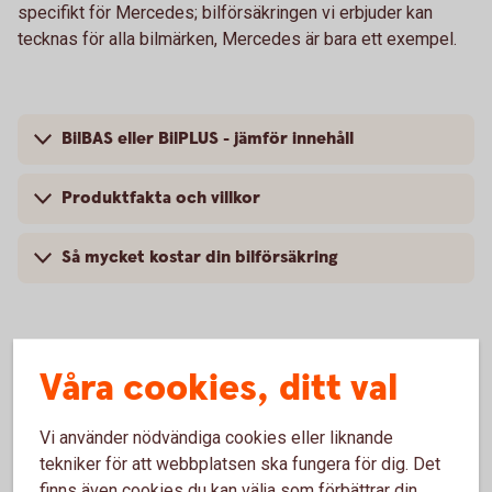
specifikt för Mercedes; bilförsäkringen vi erbjuder kan
tecknas för alla bilmärken, Mercedes är bara ett exempel.
BilBAS eller BilPLUS - jämför innehåll
Produktfakta och villkor
Så mycket kostar din bilförsäkring
Våra cookies, ditt val
Vanliga frågor om att försäkra
Mercedes
Vi använder nödvändiga cookies eller liknande
tekniker för att webbplatsen ska fungera för dig. Det
Trafik, hel och halv – vad är det för skillnad på
finns även cookies du kan välja som förbättrar din